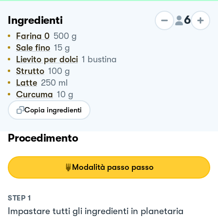
6
Ingredienti
Farina 0
500
g
Sale fino
15
g
Lievito per dolci
1
bustina
Strutto
100
g
Latte
250
ml
Curcuma
10
g
Copia ingredienti
Procedimento
Modalità passo passo
STEP
1
Impastare tutti gli ingredienti in planetaria