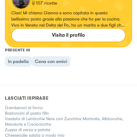
107
ricette
Ciao! Mi chiamo Gianna e sono capitata in questo
bellissimo posto grazie alla passione che ho per la cucina.
Vivo in Veneto nel Delta del Po, ho un marito e due figli che
sono i miei giudici a tavola e che apprezzano quello che
Visita il profilo
preparo loro. Inizia così questa inaspettata nuova
avventura
PRESENTE IN
In padella
Cena con amici
LASCIATI ISPIRARE
Gamberoni al forno
Bastoncini di pasta fillo
Insalata di Lenticchie Nere con Zucchine Marinate, Albicocche,
Mandorle e Cacioricotta
Zuppa di verza e patate
Cheesecake salata a modo mio