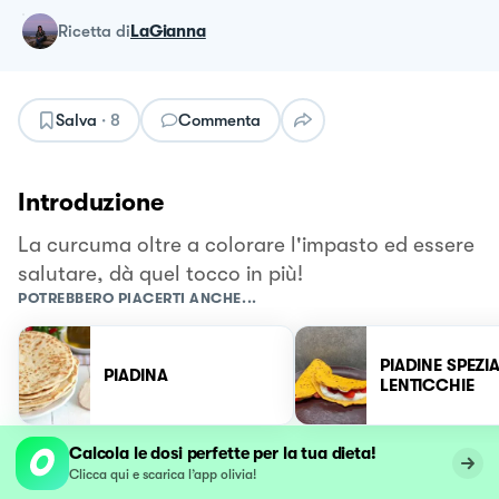
ricetta
di
LaGianna
Salva
·
8
Commenta
Introduzione
La curcuma oltre a colorare l'impasto ed essere
salutare, dà quel tocco in più!
POTREBBERO PIACERTI ANCHE...
PIADINE SPEZIA
PIADINA
LENTICCHIE
Calcola le dosi perfette per la tua dieta!
Clicca qui e scarica l’app olivia!