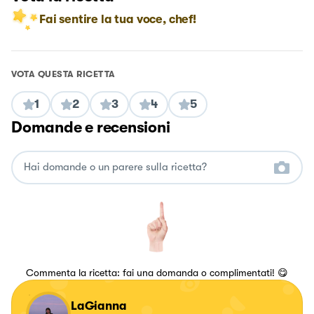
Fai sentire la tua voce, chef!
VOTA QUESTA RICETTA
1
2
3
4
5
Domande e recensioni
Commenta la ricetta: fai una domanda o complimentati! 😋
LaGianna