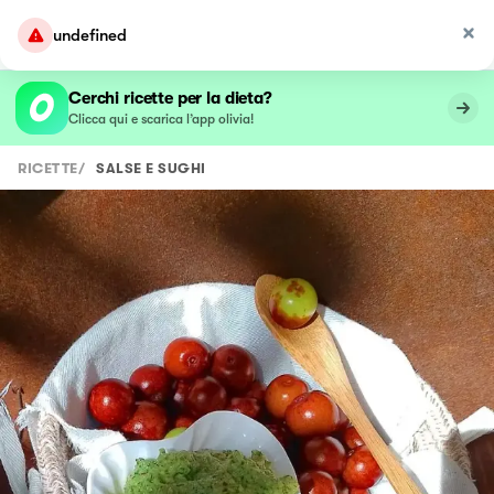
undefined
Cerchi ricette per la dieta?
Clicca qui e scarica l’app olivia!
RICETTE
/
SALSE E SUGHI