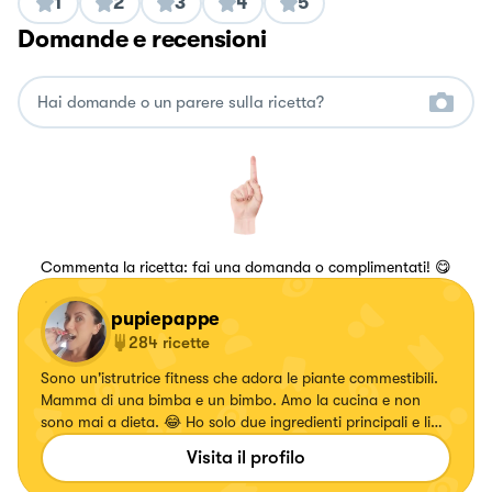
1
2
3
4
5
Domande e recensioni
Commenta la ricetta: fai una domanda o complimentati! 😋
pupiepappe
284
ricette
Sono un'istrutrice fitness che adora le piante commestibili.
Mamma di una bimba e un bimbo. Amo la cucina e non
sono mai a dieta. 😂 Ho solo due ingredienti principali e li
ritrovo in questa frase delle favole... "Basta un po' di
Visita il profilo
fantasia e di bontà" Se cerchi qualcosa di diverso mi hai
trovato! 🤗