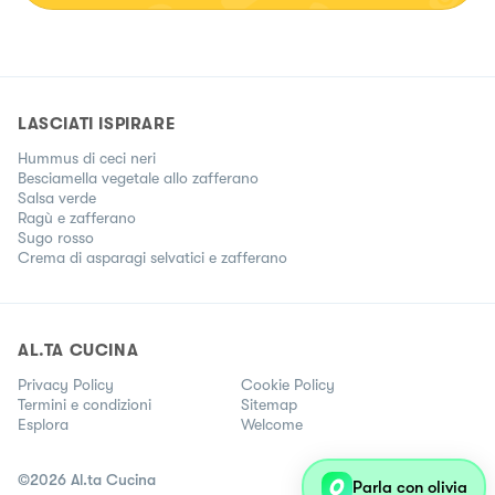
LASCIATI ISPIRARE
Hummus di ceci neri
Besciamella vegetale allo zafferano
Salsa verde
Ragù e zafferano
Sugo rosso
Crema di asparagi selvatici e zafferano
AL.TA CUCINA
Privacy Policy
Cookie Policy
Termini e condizioni
Sitemap
Esplora
Welcome
©
2026
Al.ta Cucina
Parla con olivia