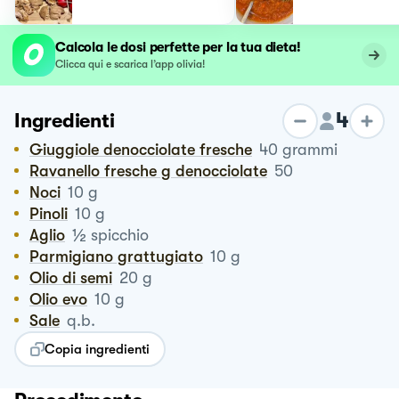
Calcola le dosi perfette per la tua dieta!
Clicca qui e scarica l’app olivia!
4
Ingredienti
Giuggiole denocciolate fresche
40
grammi
Ravanello fresche g denocciolate
50
Noci
10
g
Pinoli
10
g
½
Aglio
spicchio
Parmigiano grattugiato
10
g
Olio di semi
20
g
Olio evo
10
g
Sale
q.b.
Copia ingredienti