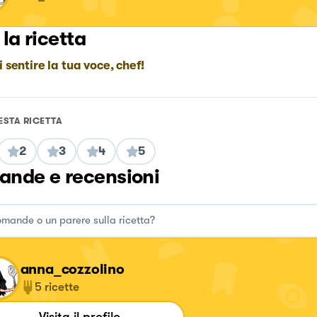
 la ricetta
i sentire la tua voce, chef!
ESTA RICETTA
2
3
4
5
nde e recensioni
anna_cozzolino
5
ricette
Visita il profilo