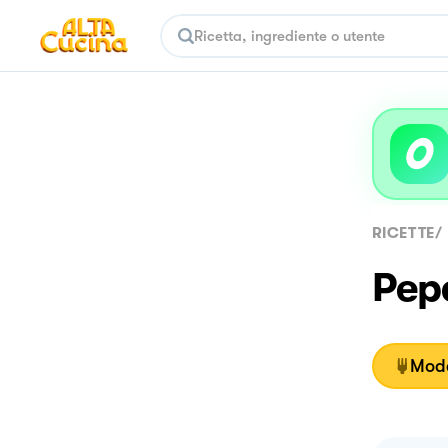
RICETTE
/
Pepe
Moda