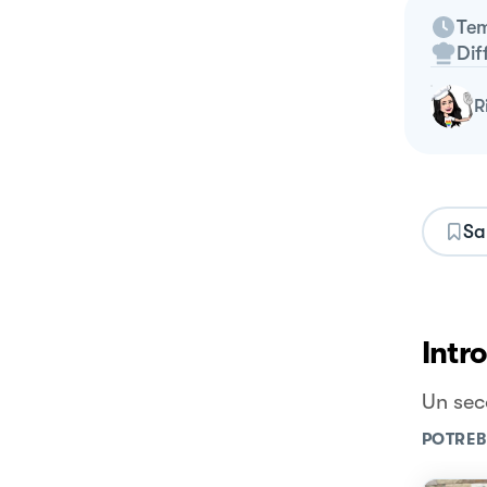
Tem
Dif
Sa
Intr
Un sec
POTREB