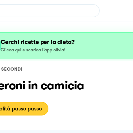
Cerchi ricette per la dieta?
Clicca qui e scarica l’app olivia!
SECONDI
roni in camicia
lità passo passo