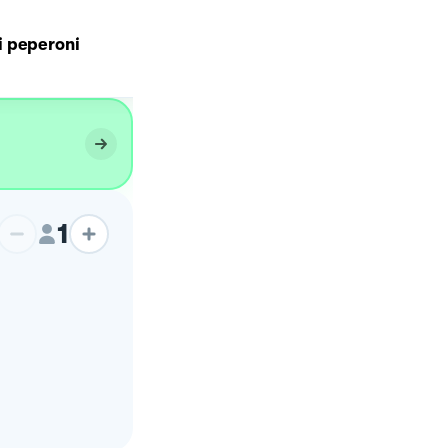
 peperoni
Polpette di peperoni 🫑
1