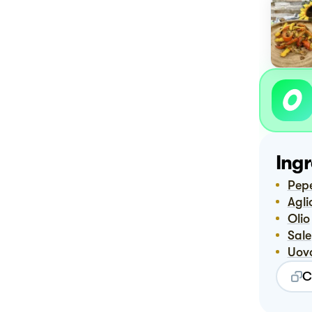
Ingr
Pep
Agli
Olio
Sale
Uov
C