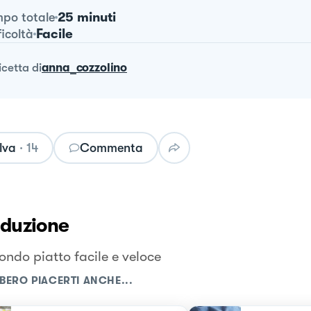
25 minuti
po totale
Facile
ficoltà
ricetta
di
anna_cozzolino
lva
·
14
Commenta
oduzione
ondo piatto facile e veloce
BERO PIACERTI ANCHE...