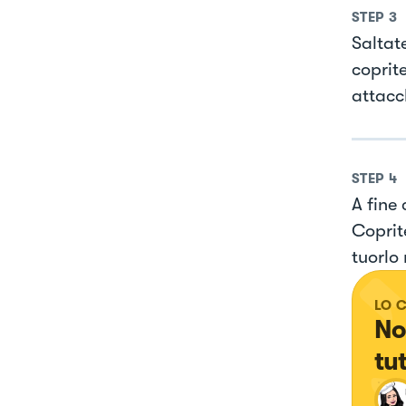
STEP
3
Saltat
coprite
attacc
STEP
4
A fine
Coprit
tuorlo
LO 
No
tu