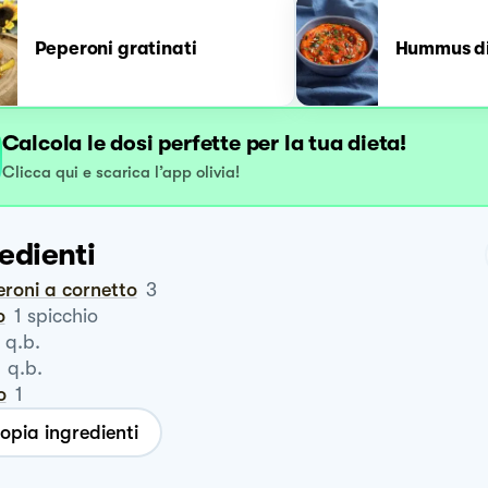
Peperoni gratinati
Hummus di
Calcola le dosi perfette per la tua dieta!
Clicca qui e scarica l’app olivia!
edienti
eroni a cornetto
3
o
1
spicchio
q.b.
q.b.
o
1
opia ingredienti