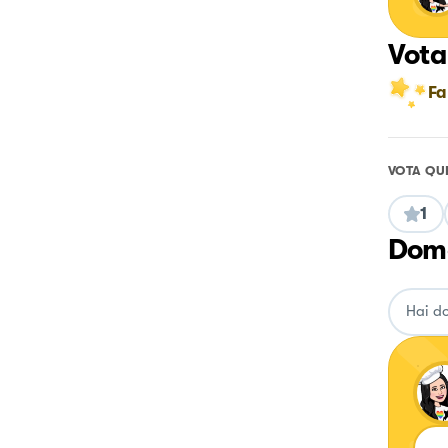
Vota
Fa
VOTA QU
1
Doma