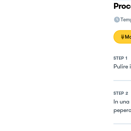
Proc
Temp
Mo
STEP
1
Pulire 
STEP
2
In una 
pepero