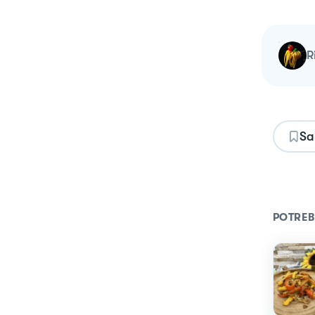
Sa
POTREB