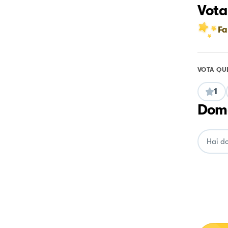
Vota
Fa
VOTA QU
1
Doma