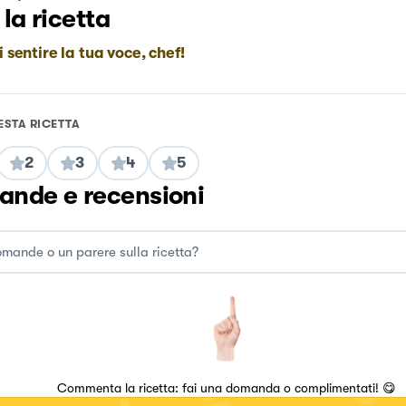
 la ricetta
i sentire la tua voce, chef!
ESTA RICETTA
2
3
4
5
nde e recensioni
Commenta la ricetta: fai una domanda o complimentati! 😋