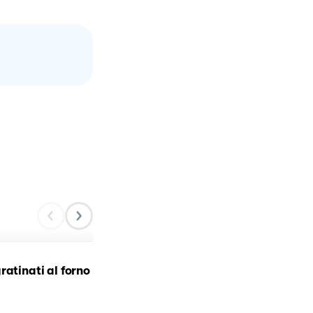
ratinati al forno
Peperoni gratinati in for