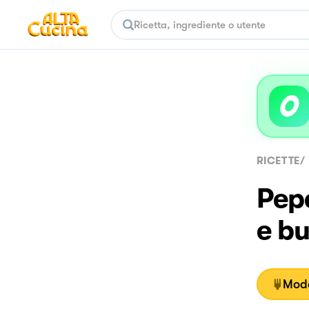
RICETTE
/
Pepe
e bu
Moda