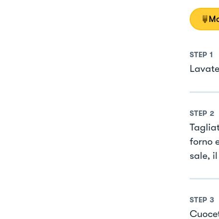
Mo
STEP
1
Lavate 
STEP
2
Tagliat
forno e
sale, 
STEP
3
Cuocet