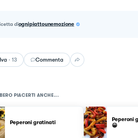
ricetta
di
ognipiattounemozione
lva
·
13
Commenta
BERO PIACERTI ANCHE...
Peperoni g
Peperoni gratinati
😀