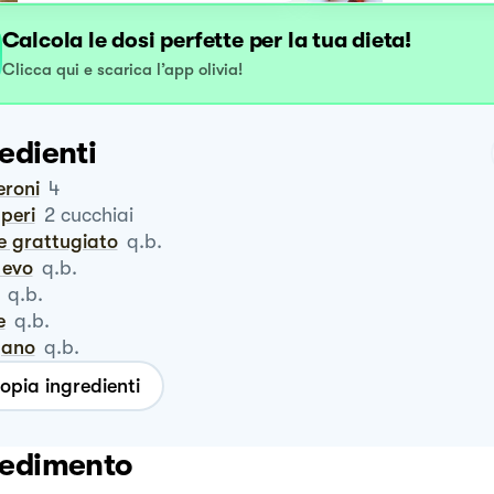
Calcola le dosi perfette per la tua dieta!
Clicca qui e scarica l’app olivia!
edienti
eroni
4
pperi
2
cucchiai
ne grattugiato
q.b.
o evo
q.b.
q.b.
e
q.b.
igano
q.b.
opia ingredienti
edimento