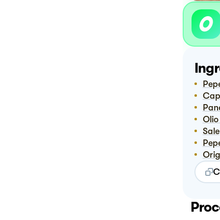
Ingr
Pep
Ca
Pa
Oli
Sale
Pep
Or
C
Proc