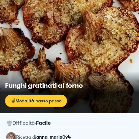
Funghi gratinati al forno
Modalità passo passo
Difficoltà
Facile
ricetta
di
anna_maria094