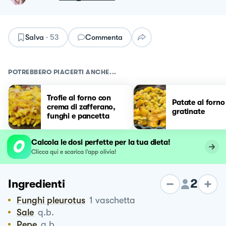
Salva
·
53
Commenta
POTREBBERO PIACERTI ANCHE...
Trofie al forno con
Patate al forno
crema di zafferano,
gratinate
funghi e pancetta
Calcola le dosi perfette per la tua dieta!
Clicca qui e scarica l’app olivia!
2
Ingredienti
Funghi pleurotus
1
vaschetta
Sale
q.b.
Pepe
q.b.