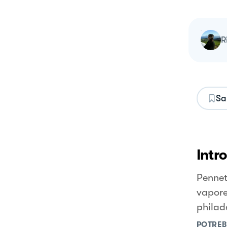
Sa
Intr
Pennet
vapore
philad
POTREB