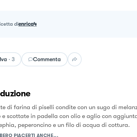
ricetta
di
enrica4
lva
·
3
Commenta
oduzione
te di farina di piselli condite con un sugo di melan
 e scottate in padella con olio e aglio con aggiunta
ephia, peperoncino e un filo di acqua di cottura.
BERO PIACERTI ANCHE...