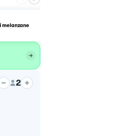
Mezze maniche al forno 
di melanzane
sugo di melanzane
2