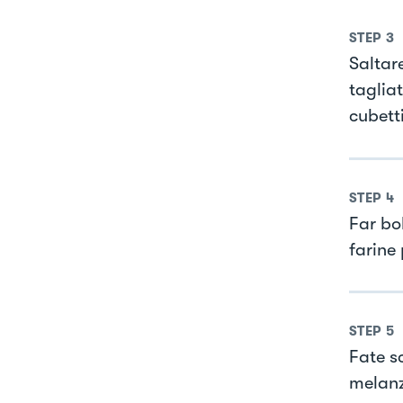
STEP
3
Saltar
tagliat
cubetti
STEP
4
Far bol
farine 
STEP
5
Fate sc
melanz