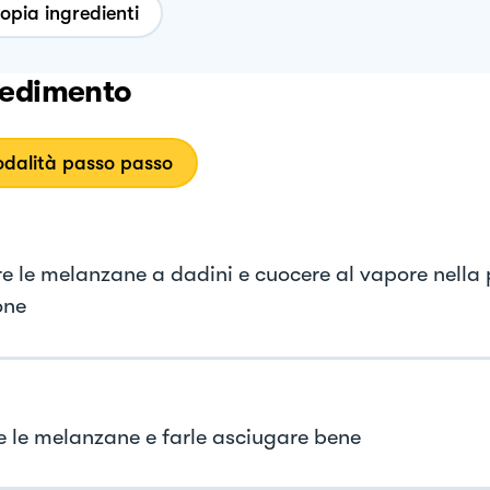
opia ingredienti
edimento
dalità passo passo
re le melanzane a dadini e cuocere al vapore nella
one
e le melanzane e farle asciugare bene