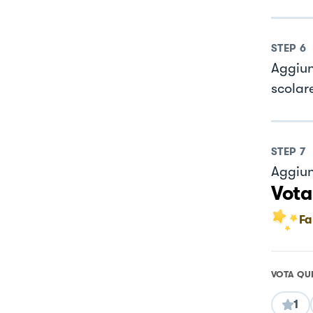
STEP
6
Aggiun
scolar
STEP
7
Aggiung
Vota
Fa
VOTA QU
1