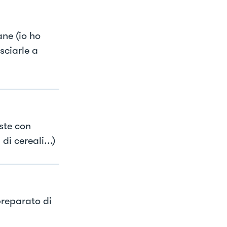
ane (io ho
sciarle a
aste con
di cereali...)
preparato di