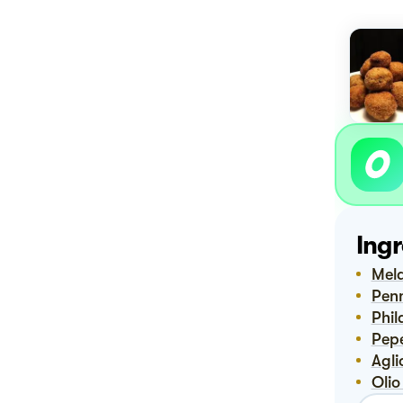
Ingr
Me
Pen
Phi
Pep
Agli
Oli