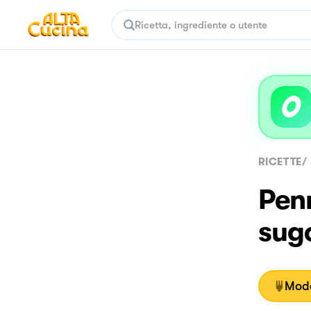
RICETTE
/
Penn
sug
Moda