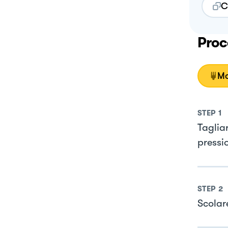
C
Proc
Mo
STEP
1
Taglia
pressi
STEP
2
Scolar