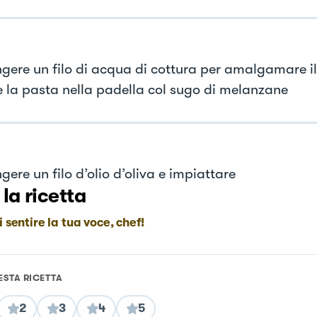
gere un filo di acqua di cottura per amalgamare il
e la pasta nella padella col sugo di melanzane
ere un filo d’olio d’oliva e impiattare
 la ricetta
i sentire la tua voce, chef!
ESTA RICETTA
2
3
4
5