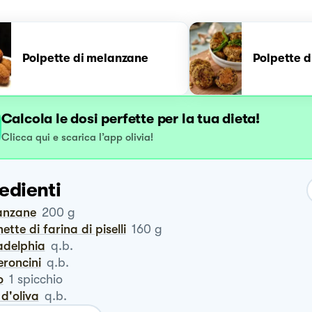
Polpette di melanzane
Polpette 
Calcola le dosi perfette per la tua dieta!
Clicca qui e scarica l’app olivia!
edienti
lanzane
200
g
nette di farina di piselli
160
g
ladelphia
q.b.
eroncini
q.b.
o
1
spicchio
o d'oliva
q.b.