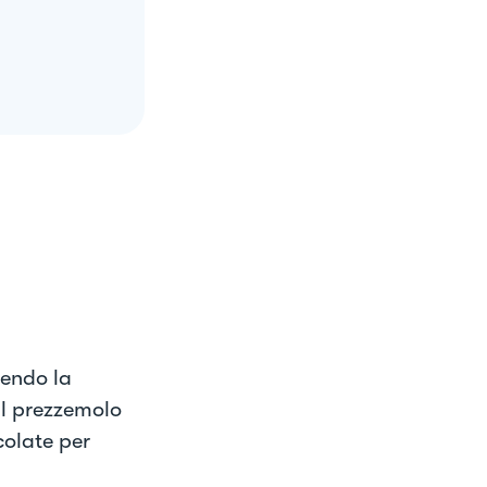
iendo la
 il prezzemolo
colate per