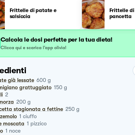
Frittelle di patate e
Frittelle d
salsiccia
pancetta
Calcola le dosi perfette per la tua dieta!
Clicca qui e scarica l’app olivia!
edienti
ate già lessate
600
g
rmigiano grattuggiato
150
g
li
2
amorza
200
g
cetta stagionata a fettine
250
g
zzemolo
1
ciuffo
ce moscata
1
pizzico
ro
1
noce