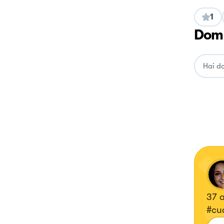
1
Doma
37 
#cu