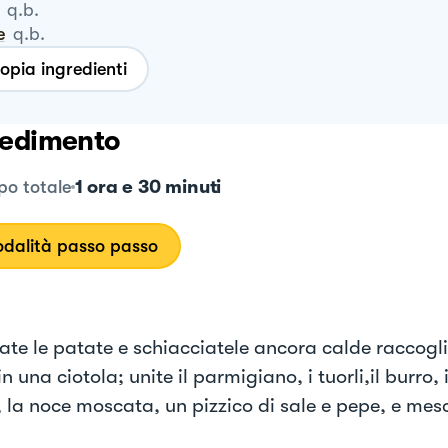
q.b.
e
q.b.
opia ingredienti
edimento
1 ora e 30 minuti
o totale
dalità passo passo
ate le patate e schiacciatele ancora calde raccogl
n una ciotola; unite il parmigiano, i tuorli,il burro,
o, la noce moscata, un pizzico di sale e pepe, e mes