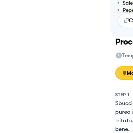
Sale
Pep
C
Proc
Temp
Mo
STEP
1
Sbucci
purea i
tritat
bene.