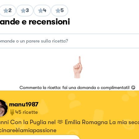
2
3
4
5
nde e recensioni
Commenta la ricetta: fai una domanda o complimentati! 😋
manu1987
45
ricette
anni Con la Puglia nel 🫶 Emilia Romagna La mia se
cinareèlamiapassione