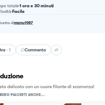
1 ora e 30 minuti
po totale
Facile
ficoltà
ricetta
di
manu1987
lva
·
1
Commenta
oduzione
sto delicato con un cuore filante di scamorza!
BERO PIACERTI ANCHE...