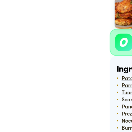
Ingr
Pat
Pa
Tuor
Sc
Pan
Pre
No
Bur