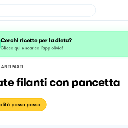
Cerchi ricette per la dieta?
Clicca qui e scarica l’app olivia!
ANTIPASTI
te filanti con pancetta
lità passo passo