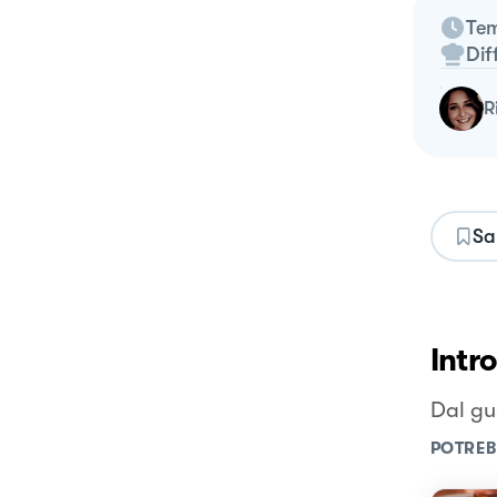
Tem
Dif
Sa
Intr
Dal gu
POTREB