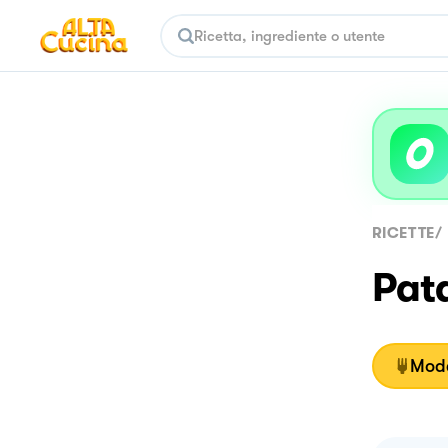
RICETTE
/
Pata
Moda