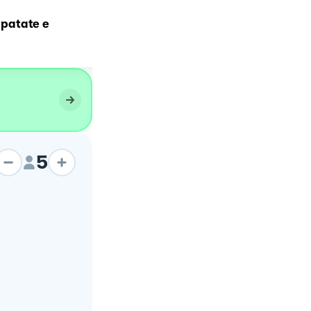
i patate e
Nuvolette di patate e
pancetta
5