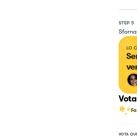
STEP
5
Sfornat
LO 
Se
ve
Vota
Fa
VOTA QU