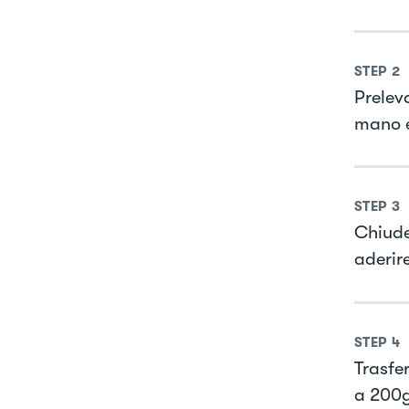
STEP
2
Prelev
mano e
STEP
3
Chiude
aderir
STEP
4
Trasfer
a 200g