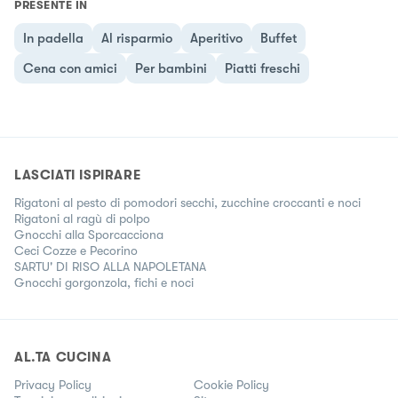
PRESENTE IN
In padella
Al risparmio
Aperitivo
Buffet
Cena con amici
Per bambini
Piatti freschi
LASCIATI ISPIRARE
Rigatoni al pesto di pomodori secchi, zucchine croccanti e noci
Rigatoni al ragù di polpo
Gnocchi alla Sporcacciona
Ceci Cozze e Pecorino
SARTU' DI RISO ALLA NAPOLETANA
Gnocchi gorgonzola, fichi e noci
AL.TA CUCINA
Privacy Policy
Cookie Policy