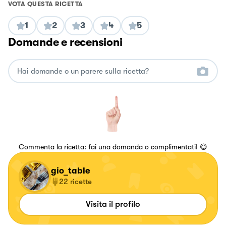
VOTA QUESTA RICETTA
1
2
3
4
5
Domande e recensioni
Commenta la ricetta: fai una domanda o complimentati! 😋
gio_table
22
ricette
Visita il profilo