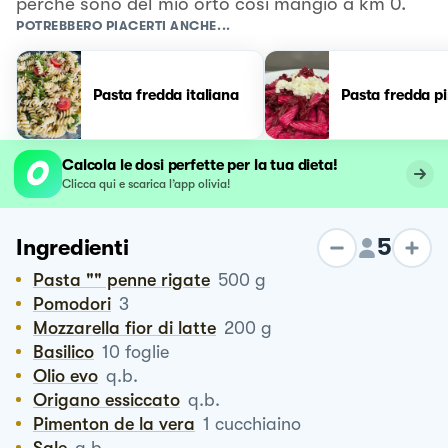
perche sono del mio orto cosi mangio a km 0.
POTREBBERO PIACERTI ANCHE...
Pasta fredda italiana
Pasta fredda p
Calcola le dosi perfette per la tua dieta!
Clicca qui e scarica l’app olivia!
5
Ingredienti
Pasta "" penne rigate
500
g
Pomodori
3
Mozzarella fior di latte
200
g
Basilico
10
foglie
Olio evo
q.b.
Origano essiccato
q.b.
Pimenton de la vera
1
cucchiaino
Sale
q.b.