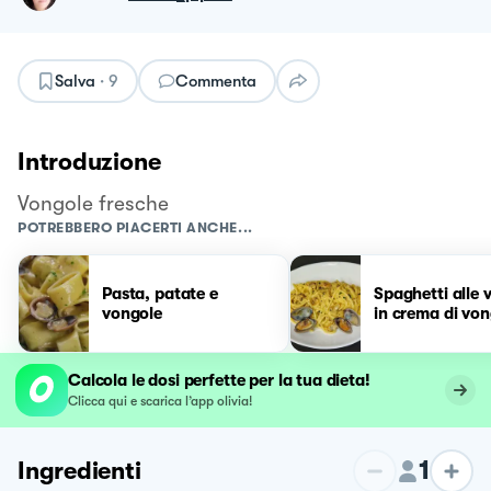
Salva
·
9
Commenta
Introduzione
Vongole fresche
POTREBBERO PIACERTI ANCHE...
Pasta, patate e
Spaghetti alle 
vongole
in crema di von
Calcola le dosi perfette per la tua dieta!
Clicca qui e scarica l’app olivia!
1
Ingredienti