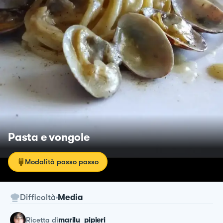
Pasta e vongole
Modalità passo passo
Difficoltà
Media
ricetta
di
marilu_pipieri