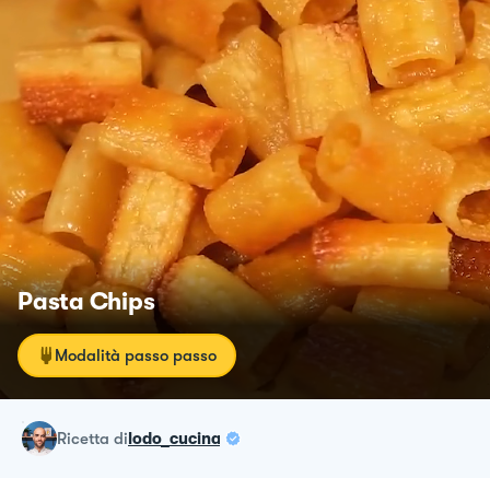
Pasta Chips
Modalità passo passo
ricetta
di
lodo_cucina