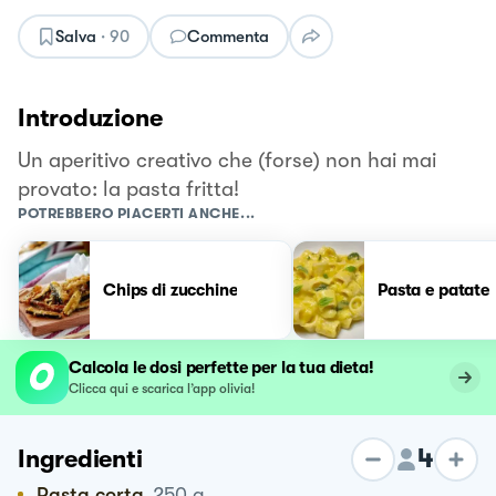
Salva
·
90
Commenta
Introduzione
Un aperitivo creativo che (forse) non hai mai
provato: la pasta fritta!
POTREBBERO PIACERTI ANCHE...
Chips di zucchine
Pasta e patate
Calcola le dosi perfette per la tua dieta!
Clicca qui e scarica l’app olivia!
4
Ingredienti
Pasta corta
250
g