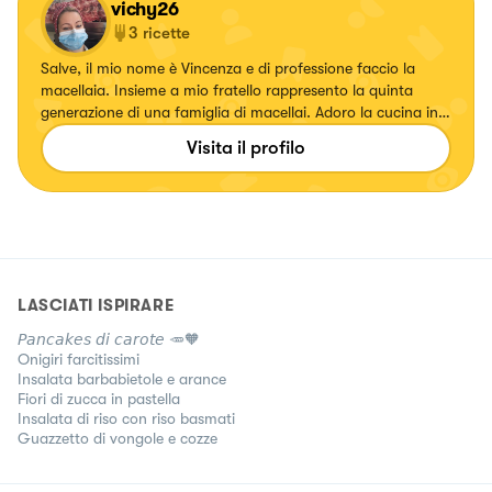
vichy26
3
ricette
Salve, il mio nome è Vincenza e di professione faccio la
macellaia. Insieme a mio fratello rappresento la quinta
generazione di una famiglia di macellai. Adoro la cucina in
tutte le sue forme, e oltre alla carne mi piace anche
Visita il profilo
preparare prodotti da forno col mio lievito madre e tanto
altro.
LASCIATI ISPIRARE
𝘗𝘢𝘯𝘤𝘢𝘬𝘦𝘴 𝘥𝘪 𝘤𝘢𝘳𝘰𝘵𝘦 🥕🧡
Onigiri farcitissimi
Insalata barbabietole e arance
Fiori di zucca in pastella
Insalata di riso con riso basmati
Guazzetto di vongole e cozze