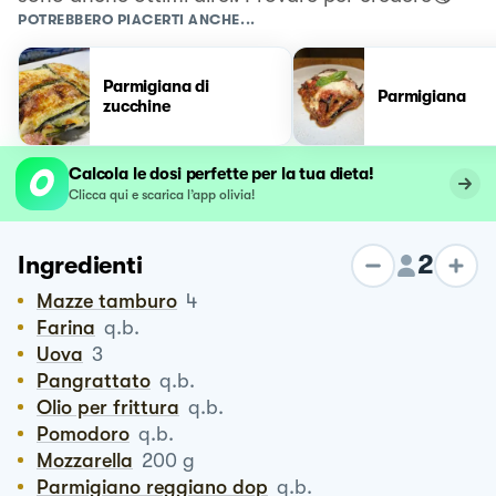
POTREBBERO PIACERTI ANCHE...
Parmigiana di
Parmigiana
zucchine
Calcola le dosi perfette per la tua dieta!
Clicca qui e scarica l’app olivia!
2
Ingredienti
Mazze tamburo
4
Farina
q.b.
Uova
3
Pangrattato
q.b.
Olio per frittura
q.b.
Pomodoro
q.b.
Mozzarella
200
g
Parmigiano reggiano dop
q.b.