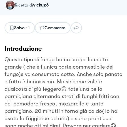
ricetta
di
vichy26
Salva
·
1
Commenta
Introduzione
Questo tipo di fungo ha un cappello molto
grande ( che è l unica parte commestibile del
fungo)e va consumato cotto. Anche solo panato
e fritto è buonissimo. Ma se come volete
qualcosa di più leggero😁 fate una bella
parmigiana alternando strati di funghi fritti con
del pomodoro fresco, mozzarella e tanto
parmigiano. 20 minuti in forno già caldo( Io ho
usato la friggitrice ad aria) e sono pronti.....e
sono anche ottimi direi. Provare per credere😋