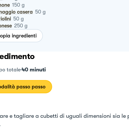
mone
150
g
rmaggio casera
50
g
riolini
50
g
ionese
250
g
opia ingredienti
edimento
40 minuti
o totale
dalità passo passo
re e tagliare a cubetti di uguali dimensioni sia le 
.