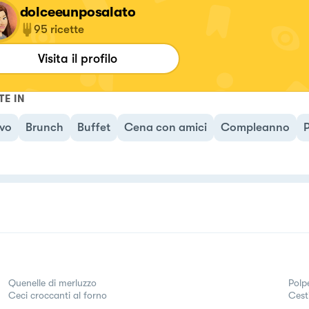
dolceeunposalato
95
ricette
Visita il profilo
TE IN
ivo
Brunch
Buffet
Cena con amici
Compleanno
P
Quenelle di merluzzo
Polp
Ceci croccanti al forno
Cest