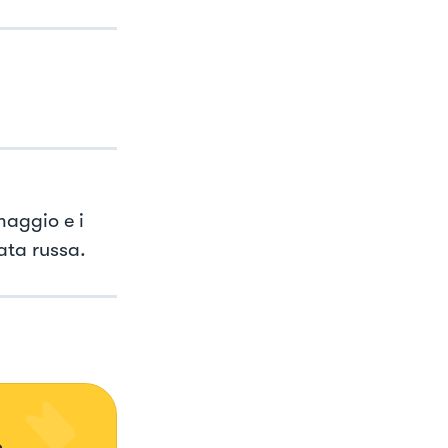
rmaggio e i
ata russa.