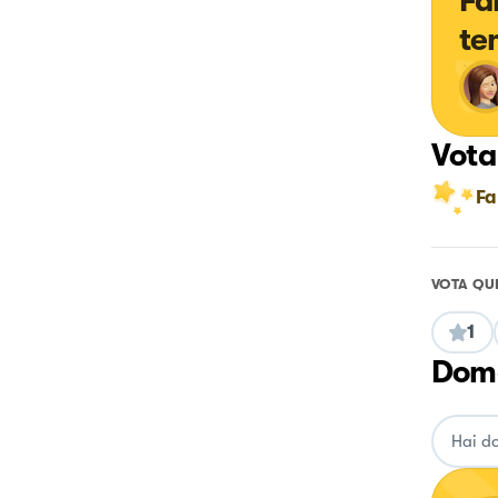
Fa
te
Vota
Fa
VOTA QU
1
Doma