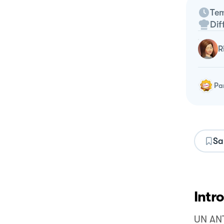
Tem
Dif
Pa
Sa
Intr
UN AN