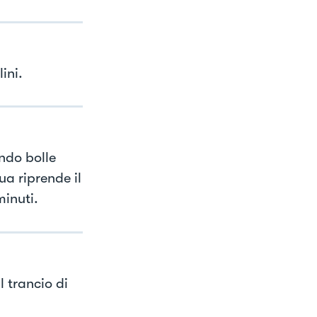
ini.
ndo bolle
ua riprende il
minuti.
l trancio di