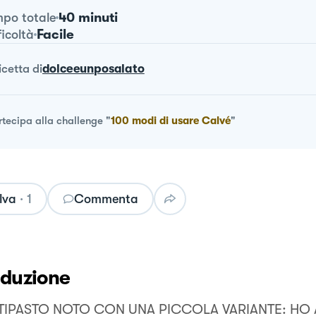
40 minuti
po totale
Facile
ficoltà
ricetta
di
dolceeunposalato
rtecipa alla challenge
"
100 modi di usare Calvé
"
lva
·
1
Commenta
oduzione
TIPASTO NOTO CON UNA PICCOLA VARIANTE: HO