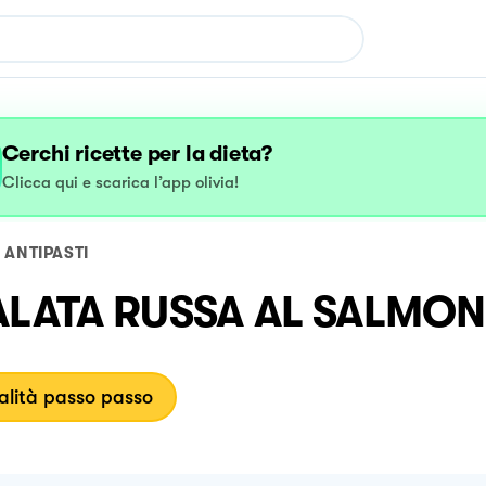
Cerchi ricette per la dieta?
Clicca qui e scarica l’app olivia!
ANTIPASTI
ALATA RUSSA AL SALMON
lità passo passo