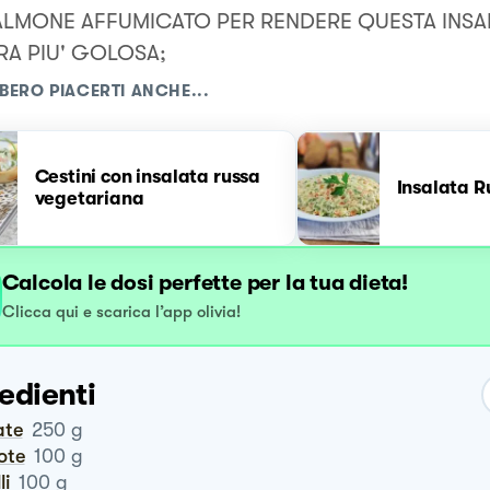
ALMONE AFFUMICATO PER RENDERE QUESTA INSA
A PIU' GOLOSA;
BERO PIACERTI ANCHE...
Cestini con insalata russa
Insalata R
vegetariana
Calcola le dosi perfette per la tua dieta!
Clicca qui e scarica l’app olivia!
edienti
ate
250
g
rote
100
g
li
100
g