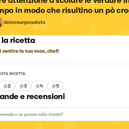
re attenzione a scolare le verdure in
mpo in modo che risultino un pò cro
dolceeunposalato
 la ricetta
i sentire la tua voce, chef!
ESTA RICETTA
2
3
4
5
nde e recensioni