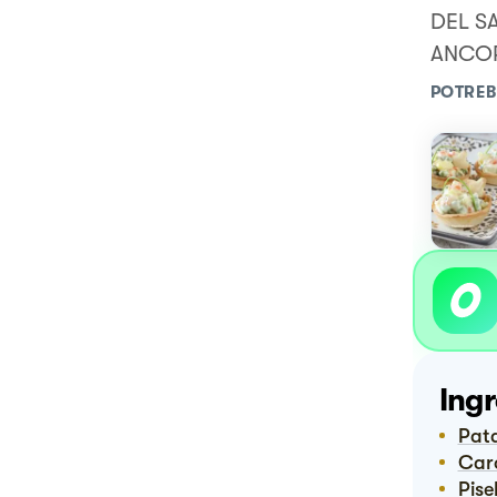
DEL S
ANCOR
POTREB
Ingr
Pat
Ca
Pisel