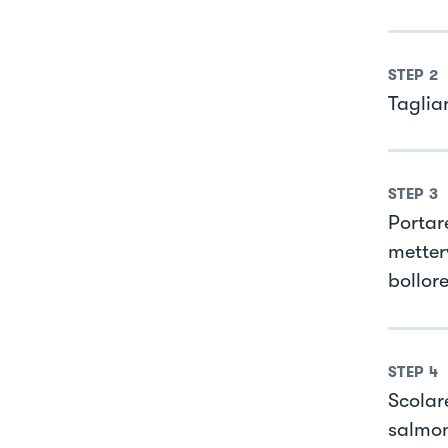
STEP
2
Tagliar
STEP
3
Portar
metter
bollore
STEP
4
Scolare
salmon