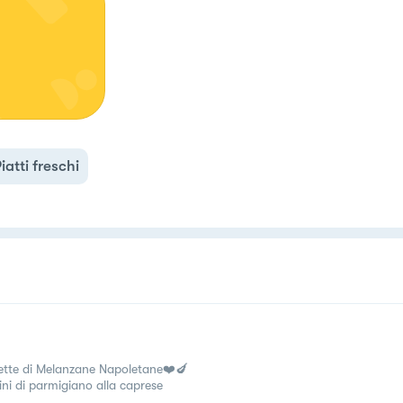
iatti freschi
ette di Melanzane Napoletane❤️🍆
ini di parmigiano alla caprese