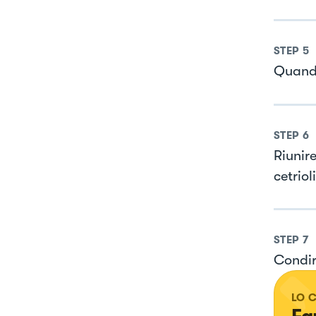
STEP
5
Quando
STEP
6
Riunire
cetrio
STEP
7
Condir
LO 