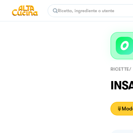
RICETTE
/
INS
Moda