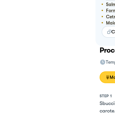
Sal
Fo
Cet
Ma
C
Proc
Temp
Mo
STEP
1
Sbuccia
carote