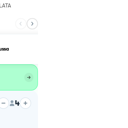
LATA
ussa
Insalata russa
4