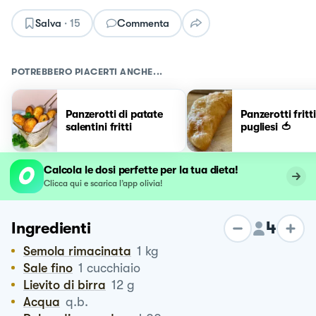
Salva
·
15
Commenta
POTREBBERO PIACERTI ANCHE...
Panzerotti di patate
Panzerotti fritti
salentini fritti
pugliesi 🍅
Calcola le dosi perfette per la tua dieta!
Clicca qui e scarica l’app olivia!
4
Ingredienti
Semola rimacinata
1
kg
Sale fino
1
cucchiaio
Lievito di birra
12
g
Acqua
q.b.