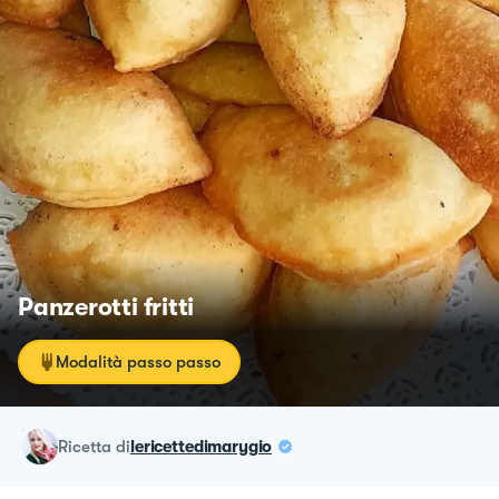
Panzerotti fritti
Modalità passo passo
ricetta
di
lericettedimarygio