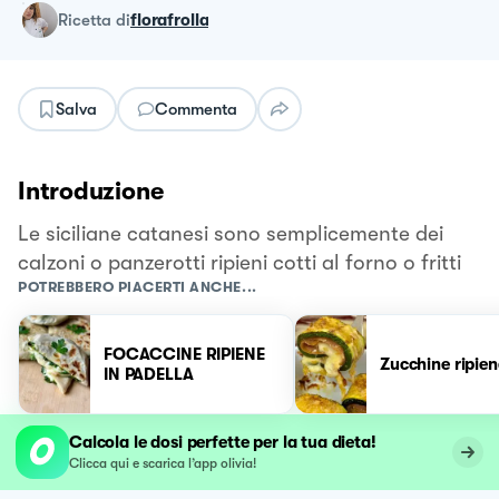
ricetta
di
florafrolla
Salva
Commenta
Introduzione
Le siciliane catanesi sono semplicemente dei
calzoni o panzerotti ripieni cotti al forno o fritti
POTREBBERO PIACERTI ANCHE...
FOCACCINE RIPIENE
Zucchine ripien
IN PADELLA
Calcola le dosi perfette per la tua dieta!
Clicca qui e scarica l’app olivia!