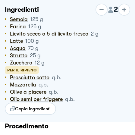
2
Ingredienti
Semola
125
g
Farina
125
g
Lievito secco o 5 di lievito fresco
2
g
Latte
100
g
Acqua
70
g
Strutto
25
g
Zucchero
12
g
PER IL RIPIENO
Prosciutto cotto
q.b.
Mozzarella
q.b.
Olive a piacere
q.b.
Olio semi per friggere
q.b.
Copia ingredienti
Procedimento