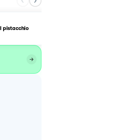
Tortino al pistacchio con
 pistacchio
cuore caldo al pistacchio
granella di pistacchio