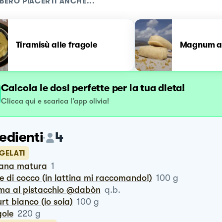
BERO PIACERTI ANCHE...
Tiramisù alle fragole
Magnum al
Calcola le dosi perfette per la tua dieta!
Clicca qui e scarica l’app olivia!
edienti
4
 GELATI
nana matura
1
te di cocco (in lattina mi raccomando!)
100
g
ema al pistacchio @dabòn
q.b.
urt bianco (io soia)
100
g
gole
220
g