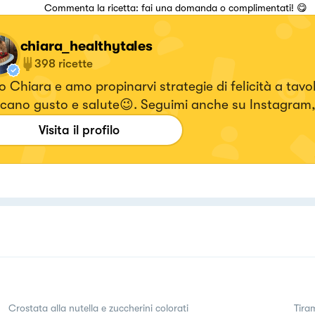
Commenta la ricetta: fai una domanda o complimentati! 😋
chiara_healthytales
398
ricette
 Chiara e amo propinarvi strategie di felicità a tavo
cano gusto e salute😉. Seguimi anche su Instagram,
i i video delle ricette 🥰! 👉🏻ig : chiara_healthytales
Visita il profilo
Crostata alla nutella e zuccherini colorati
Tira