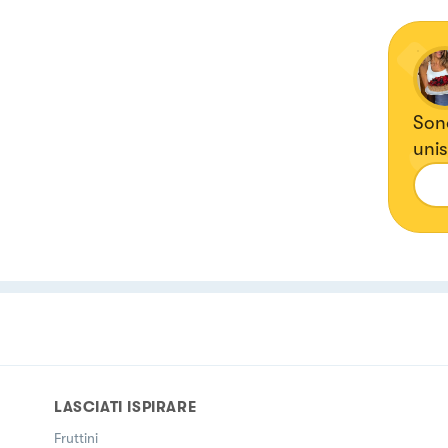
Sono
unis
tutt
LASCIATI ISPIRARE
Fruttini