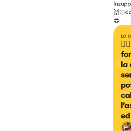
Inzuppa
🙌🏻da
😎
LO 
👉
fo
la
se
po
ca
l’
ed