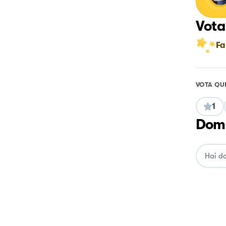
Vota
Fa
VOTA QU
1
Doma