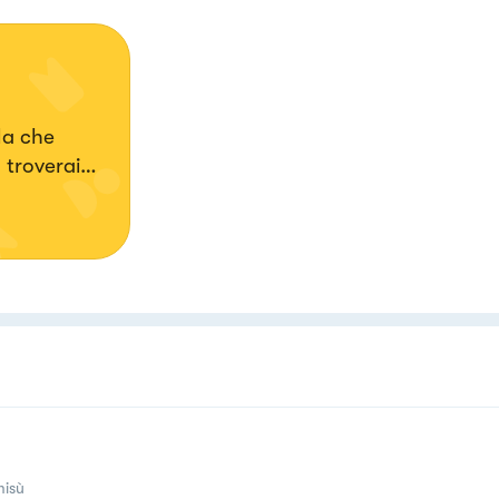
la che
 troverai
misù