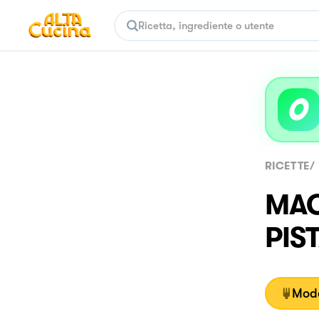
RICETTE
/
MAG
PIS
Moda