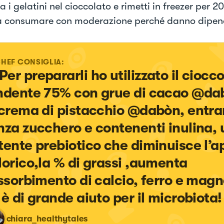
 i gelatini nel cioccolato e rimetti in freezer per 2
 consumare con moderazione perché danno dipe
CHEF CONSIGLIA:
Per prepararli ho utilizzato il ciocco
ndente 75% con grue di cacao @da
 crema di pistacchio @dabòn, entra
nza zucchero e contenenti inulina, 
tente prebiotico che diminuisce l’a
lorico,la % di grassi ,aumenta 
assorbimento di calcio, ferro e magn
 è di grande aiuto per il microbiota!
chiara_healthytales