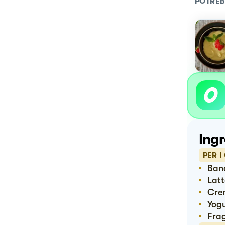
POTREB
Ingr
PER I
Ba
Lat
Cr
Yog
Fra