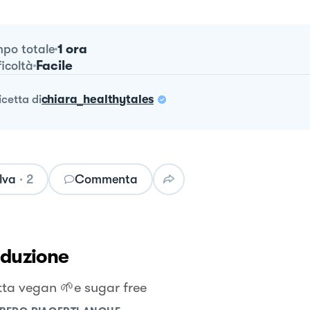
1 ora
po totale
Facile
ficoltà
ricetta
di
chiara_healthytales
lva
·
2
Commenta
oduzione
etta vegan 🌱e sugar free