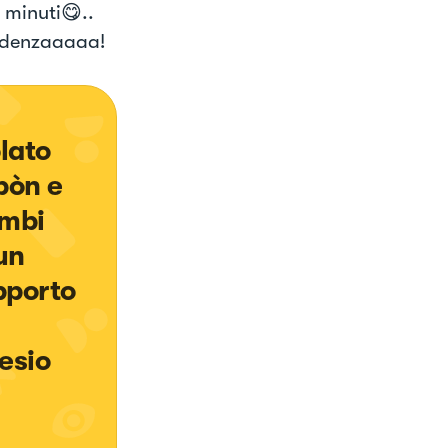
0 minuti😋..
ndenzaaaaa!
lato 
bòn e 
mbi 
un 
pporto 
esio 