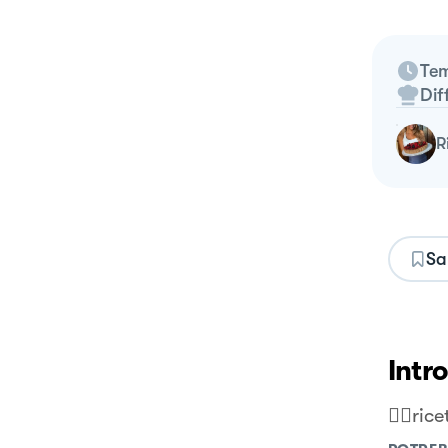
Tem
Dif
Sa
Intr
👉🏻ric