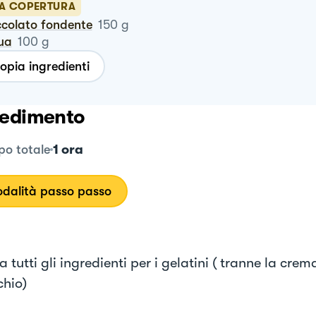
LA COPERTURA
occolato fondente
150
g
qua
100
g
opia ingredienti
edimento
1 ora
o totale
dalità passo passo
lla tutti gli ingredienti per i gelatini ( tranne la crem
chio)