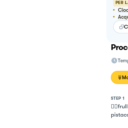
PER 
Ci
Ac
C
Proc
Temp
Mo
STEP
1
👉🏻fru
pistac