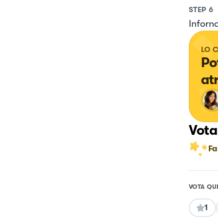
STEP
6
Inforn
LO 
Po
at
Vota
Fa
VOTA QU
1