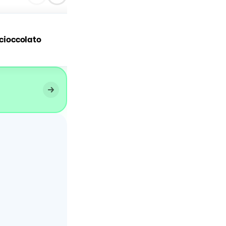
 cioccolato
Biscotti rustici