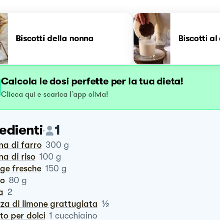
Biscotti della nonna
Biscotti al
Calcola le dosi perfette per la tua dieta!
Clicca qui e scarica l’app olivia!
edienti
1
ina di farro
300
g
ina di riso
100
g
iege fresche
150
g
ro
80
g
a
2
½
rza di limone grattugiata
vito per dolci
1
cucchiaino