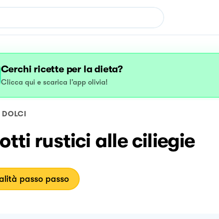
Cerchi ricette per la dieta?
Clicca qui e scarica l’app olivia!
DOLCI
otti rustici alle ciliegie
lità passo passo