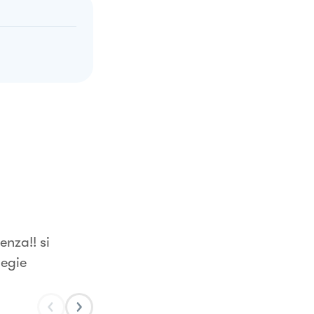
enza!! si
iegie