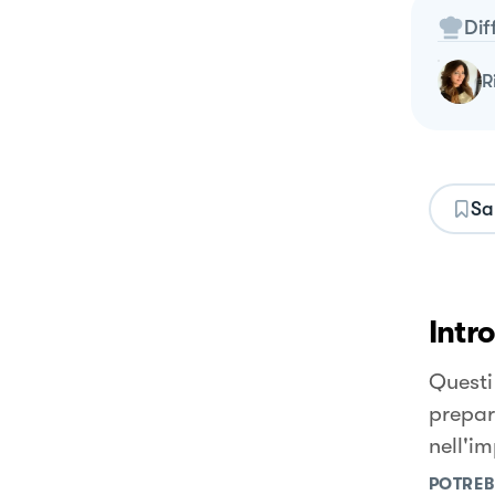
Dif
Sa
Intr
Questi 
prepar
nell'im
POTREB