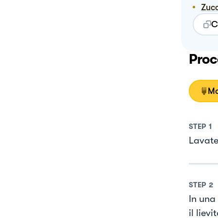
Zuc
C
Proc
Mo
STEP
1
Lavate,
STEP
2
In una
il liev