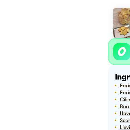
Ingr
Far
Far
Cil
Bur
Uov
Sco
Lie