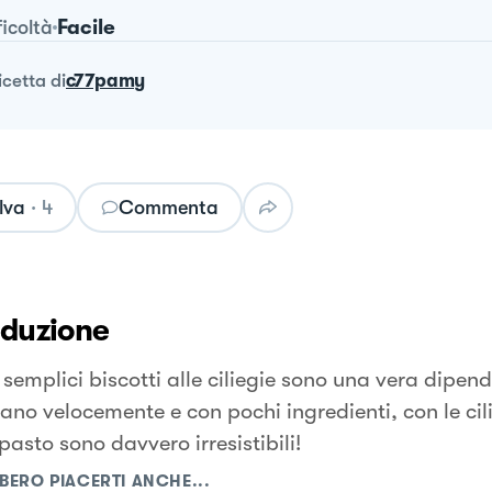
Facile
ficoltà
ricetta
di
c77pamy
lva
·
4
Commenta
oduzione
semplici biscotti alle ciliegie sono una vera dipend
ano velocemente e con pochi ingredienti, con le cil
pasto sono davvero irresistibili!
BERO PIACERTI ANCHE...