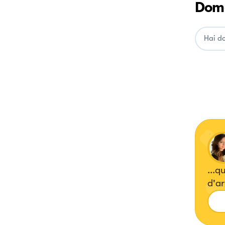
Doma
...q
d'art