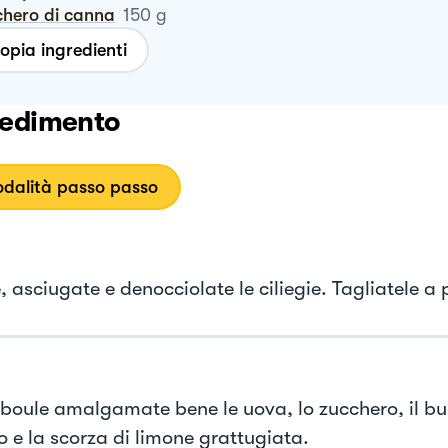
chero di canna
150
g
opia ingredienti
edimento
dalità passo passo
 asciugate e denocciolate le ciliegie. Tagliatele a p
 boule amalgamate bene le uova, lo zucchero, il burr
ito e la scorza di limone grattugiata.