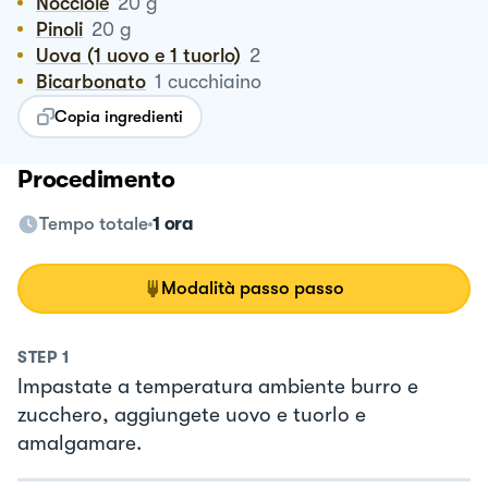
Nocciole
20
g
Pinoli
20
g
Uova (1 uovo e 1 tuorlo)
2
Bicarbonato
1
cucchiaino
Copia ingredienti
Procedimento
Tempo totale
1 ora
Modalità passo passo
STEP
1
Impastate a temperatura ambiente burro e
zucchero, aggiungete uovo e tuorlo e
amalgamare.