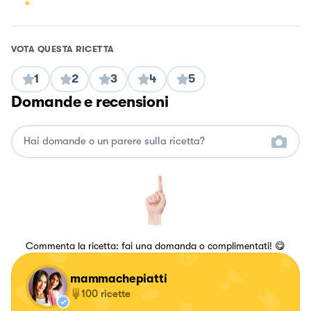
VOTA QUESTA RICETTA
1
2
3
4
5
Domande e recensioni
Commenta la ricetta: fai una domanda o complimentati! 😋
mammachepiatti
100
ricette