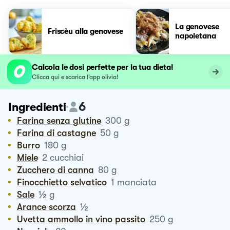
La genovese
Friscèu alla genovese
napoletana
Calcola le dosi perfette per la tua dieta!
Clicca qui e scarica l’app olivia!
6
Ingredienti
Farina senza glutine
300
g
Farina di castagne
50
g
Burro
180
g
Miele
2
cucchiai
Zucchero di canna
80
g
Finocchietto selvatico
1
manciata
½
Sale
g
½
Arance scorza
Uvetta ammollo in vino passito
250
g