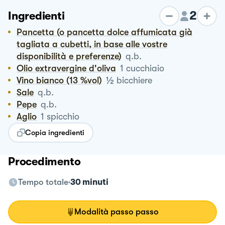
2
Ingredienti
Pancetta (o pancetta dolce affumicata già
tagliata a cubetti, in base alle vostre
disponibilità e preferenze)
q.b.
Olio extravergine d'oliva
1
cucchiaio
½
Vino bianco (13 %vol)
bicchiere
Sale
q.b.
Pepe
q.b.
Aglio
1
spicchio
Copia ingredienti
Procedimento
Tempo totale
30 minuti
Modalità passo passo