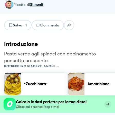
ricetta
di
SimonB
Salva
·
1
Commenta
Introduzione
Pasta verde agli spinaci con abbinamento
pancetta croccante
POTREBBERO PIACERTI ANCHE...
"Zucchinara"
Amatriciana
Calcola le dosi perfette per la tua dieta!
Clicca qui e scarica l’app olivia!