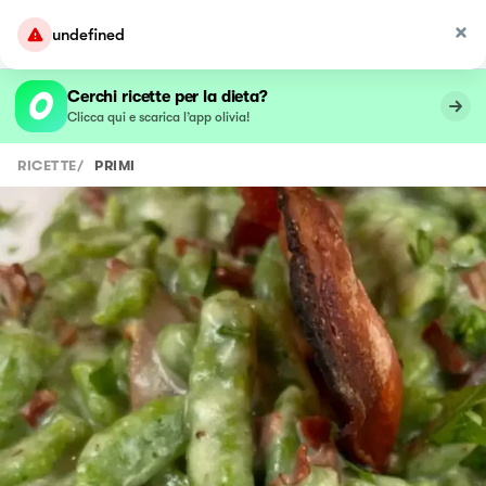
undefined
Cerchi ricette per la dieta?
Clicca qui e scarica l’app olivia!
RICETTE
/
PRIMI