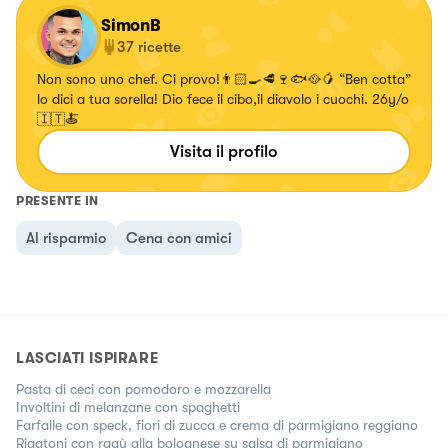
SimonB
37
ricette
Non sono uno chef. Ci provo!👨🏻‍🍳🥩🍷🐟🥘🥭 “Ben cotta”
lo dici a tua sorella! Dio fece il cibo,il diavolo i cuochi. 26y/o
🇮🇹🍝
Visita il profilo
PRESENTE IN
Al risparmio
Cena con amici
LASCIATI ISPIRARE
Pasta di ceci con pomodoro e mozzarella
Involtini di melanzane con spaghetti
Farfalle con speck, fiori di zucca e crema di parmigiano reggiano
Rigatoni con ragù alla bolognese su salsa di parmigiano