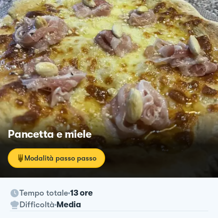
Pancetta e miele
Modalità passo passo
Tempo totale
13 ore
Difficoltà
Media