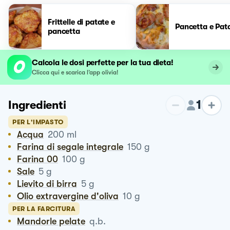
Frittelle di patate e
Pancetta e Pat
pancetta
Calcola le dosi perfette per la tua dieta!
Clicca qui e scarica l’app olivia!
1
Ingredienti
PER L'IMPASTO
Acqua
200
ml
Farina di segale integrale
150
g
Farina 00
100
g
Sale
5
g
Lievito di birra
5
g
Olio extravergine d'oliva
10
g
PER LA FARCITURA
Mandorle pelate
q.b.