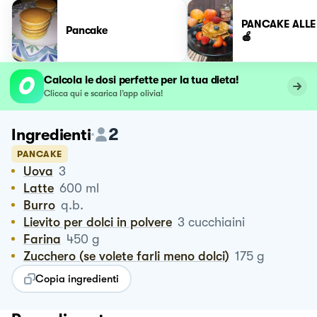
PANCAKE ALLE
Pancake
🍎
Calcola le dosi perfette per la tua dieta!
Clicca qui e scarica l’app olivia!
2
Ingredienti
PANCAKE
Uova
3
Latte
600
ml
Burro
q.b.
Lievito per dolci in polvere
3
cucchiaini
Farina
450
g
Zucchero (se volete farli meno dolci)
175
g
Copia ingredienti