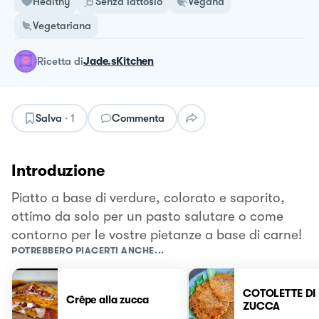
Healthy
Senza lattosio
Vegana
Vegetariana
ricetta
di
Jade.sKitchen
Salva
·
1
Commenta
Introduzione
Piatto a base di verdure, colorato e saporito,
ottimo da solo per un pasto salutare o come
contorno per le vostre pietanze a base di carne!
POTREBBERO PIACERTI ANCHE...
COTOLETTE DI
Crêpe alla zucca
ZUCCA