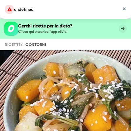
undefined
Cerchi ricette per la dieta?
Clicca qui e scarica l’app olivia!
RICETTE
/
CONTORNI