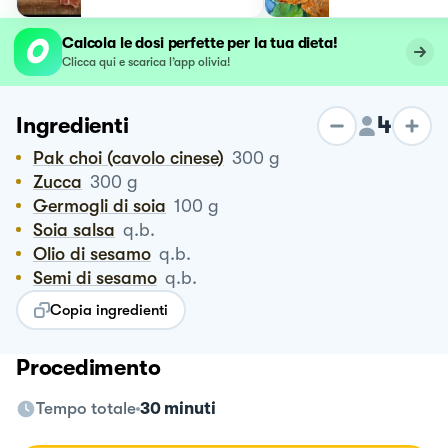
Calcola le dosi perfette per la tua dieta!
Clicca qui e scarica l’app olivia!
4
Ingredienti
Pak choi (cavolo cinese)
300
g
Zucca
300
g
Germogli di soia
100
g
Soia salsa
q.b.
Olio di sesamo
q.b.
Semi di sesamo
q.b.
Copia ingredienti
Procedimento
Tempo totale
30 minuti