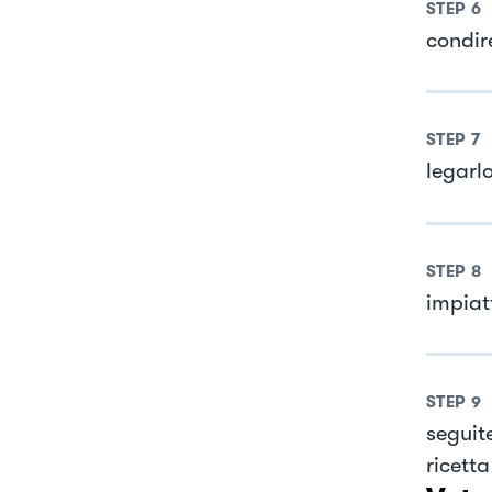
STEP
6
condire
STEP
7
legarl
STEP
8
impiat
STEP
9
seguit
ricetta