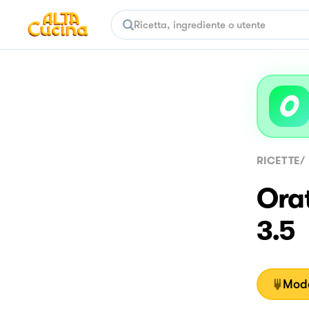
RICETTE
/
Orat
3.5
Moda