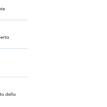
nte
perta
to della