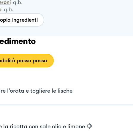
eroni
q.b.
o
q.b.
opia ingredienti
edimento
dalità passo passo
are l’orata e togliere le lische
 la ricotta con sale olio e limone 🍋