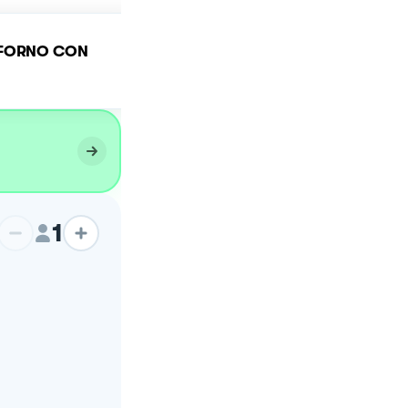
 FORNO CON
Patate al forno croccanti
1