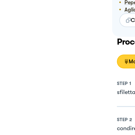
Pep
Agli
C
Proc
Mo
STEP
1
sfilett
STEP
2
condire