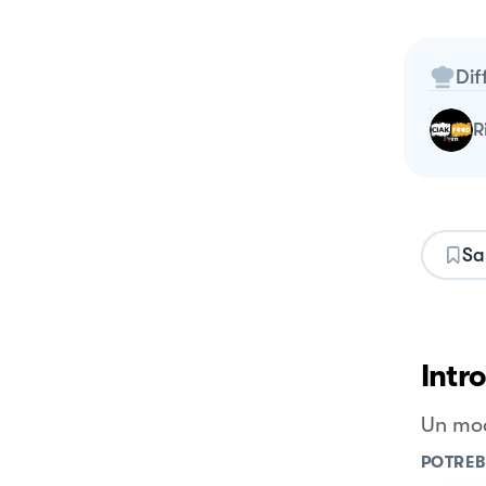
Dif
Sa
Intr
Un mod
POTREB