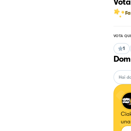
Vota
Fa
VOTA QU
1
Doma
Ciak
una 
inst