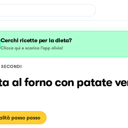
Cerchi ricette per la dieta?
Clicca qui e scarica l’app olivia!
SECONDI
a al forno con patate ve
lità passo passo