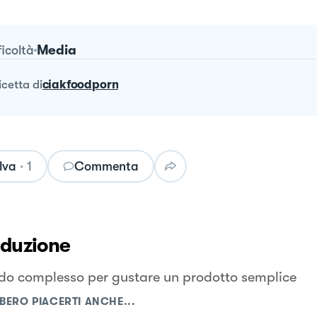
Media
ficoltà
ricetta
di
ciakfoodporn
lva
·
1
Commenta
oduzione
o complesso per gustare un prodotto semplice
BERO PIACERTI ANCHE...