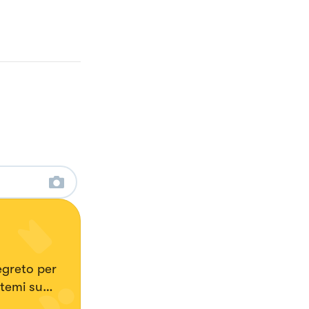
egreto per
itemi su