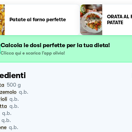
ORATA AL
Patate al forno perfette
PATATE
Calcola le dosi perfette per la tua dieta!
Clicca qui e scarica l’app olivia!
edienti
ata
500
g
zzemolo
q.b.
rioli
q.b.
otta
q.b.
q.b.
q.b.
one
q.b.