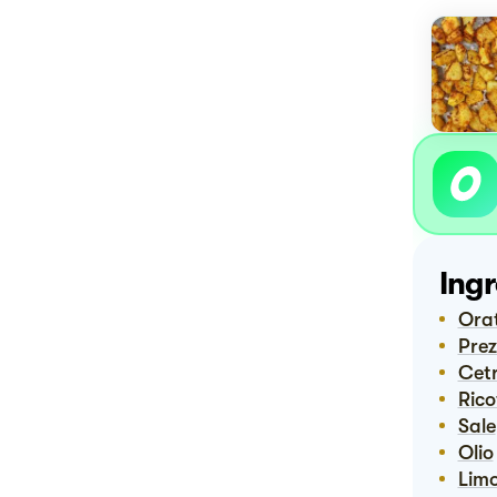
Ingr
Or
Pre
Cet
Ric
Sale
Olio
Lim