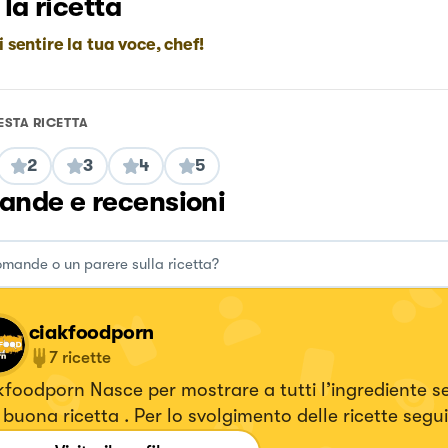
 la ricetta
i sentire la tua voce, chef!
ESTA RICETTA
2
3
4
5
nde e recensioni
ciakfoodporn
7
ricette
foodporn Nasce per mostrare a tutti l’ingrediente s
buona ricetta . Per lo svolgimento delle ricette segu
agram e Tiktok ( REELS)