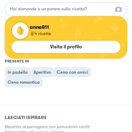
anna811
4
ricette
Visita il profilo
PRESENTE IN
In padella
Aperitivo
Cena con amici
Cena romantica
LASCIATI ISPIRARE
Biscottini al parmigiano con pomodorini confit
Schiacciatine di verdure al forno