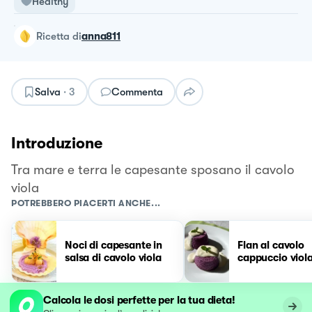
Healthy
ricetta
di
anna811
Salva
·
3
Commenta
Introduzione
Tra mare e terra le capesante sposano il cavolo
viola
POTREBBERO PIACERTI ANCHE...
Noci di capesante in
Flan al cavolo
salsa di cavolo viola
cappuccio viol
Calcola le dosi perfette per la tua dieta!