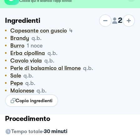
Clicca qui e scarica l’app olivia!
2
Ingredienti
Capesante con guscio
4
Brandy
q.b.
Burro
1
noce
Erba cipollina
q.b.
Cavolo viola
q.b.
Perle di balsamico al limone
q.b.
Sale
q.b.
Pepe
q.b.
Maionese
q.b.
Copia ingredienti
Procedimento
Tempo totale
30 minuti