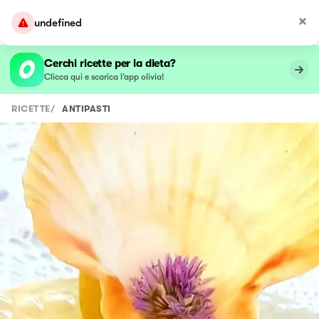
undefined
Cerchi ricette per la dieta?
Clicca qui e scarica l’app olivia!
RICETTE
/
ANTIPASTI