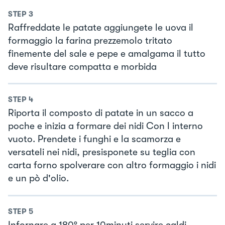
STEP
3
Raffreddate le patate aggiungete le uova il
formaggio la farina prezzemolo tritato
finemente del sale e pepe e amalgama il tutto
deve risultare compatta e morbida
STEP
4
Riporta il composto di patate in un sacco a
poche e inizia a formare dei nidi Con l interno
vuoto. Prendete i funghi e la scamorza e
versateli nei nidi, presisponete su teglia con
carta forno spolverare con altro formaggio i nidi
e un pò d'olio.
STEP
5
Infornare a 180° per 10minuti servire caldi.