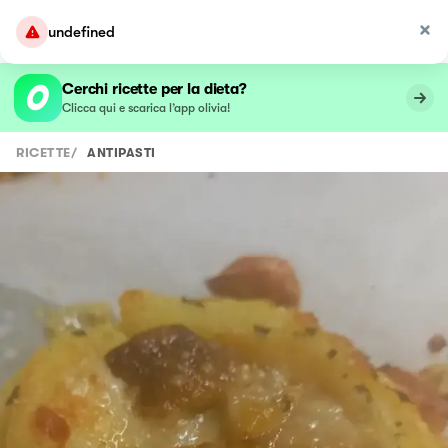
undefined
Cerchi ricette per la dieta?
Clicca qui e scarica l’app olivia!
RICETTE
/
ANTIPASTI