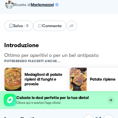
ricetta
di
Mariomazzei
Salva
·
8
Commenta
Introduzione
Ottimo per aperitivi o per un bel antipasto
POTREBBERO PIACERTI ANCHE...
Medaglioni di patate
ripieni di funghi e
Patate ripiene
provola
Calcola le dosi perfette per la tua dieta!
Clicca qui e scarica l’app olivia!