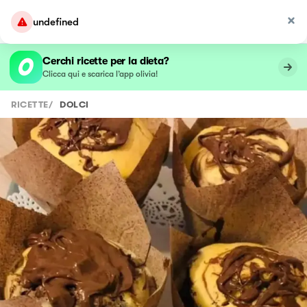
undefined
Cerchi ricette per la dieta?
Clicca qui e scarica l’app olivia!
RICETTE
/
DOLCI