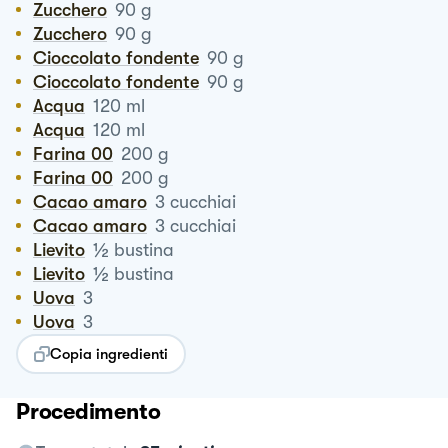
Zucchero
90
g
Zucchero
90
g
Cioccolato fondente
90
g
Cioccolato fondente
90
g
Acqua
120
ml
Acqua
120
ml
Farina 00
200
g
Farina 00
200
g
Cacao amaro
3
cucchiai
Cacao amaro
3
cucchiai
½
Lievito
bustina
½
Lievito
bustina
Uova
3
Uova
3
Copia ingredienti
Procedimento