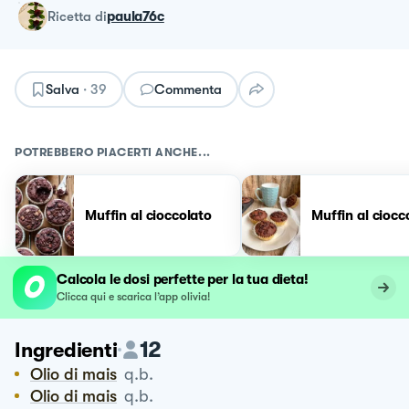
ricetta
di
paula76c
Salva
·
39
Commenta
POTREBBERO PIACERTI ANCHE...
Muffin al cioccolato
Muffin al ciocc
Calcola le dosi perfette per la tua dieta!
Clicca qui e scarica l’app olivia!
12
Ingredienti
Olio di mais
q.b.
Olio di mais
q.b.