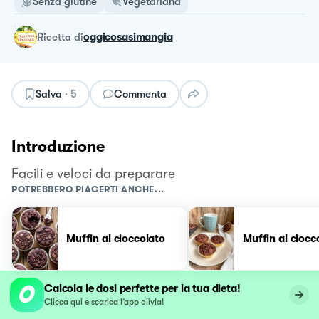
Senza glutine
Vegetariana
ricetta
di
oggicosasimangia
Salva
·
5
Commenta
Introduzione
Facili e veloci da preparare
POTREBBERO PIACERTI ANCHE...
Muffin al cioccolato
Muffin al ciocc
Calcola le dosi perfette per la tua dieta!
Clicca qui e scarica l’app olivia!