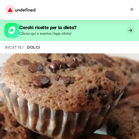
undefined
Cerchi ricette per la dieta?
Clicca qui e scarica l’app olivia!
RICETTE
/
DOLCI