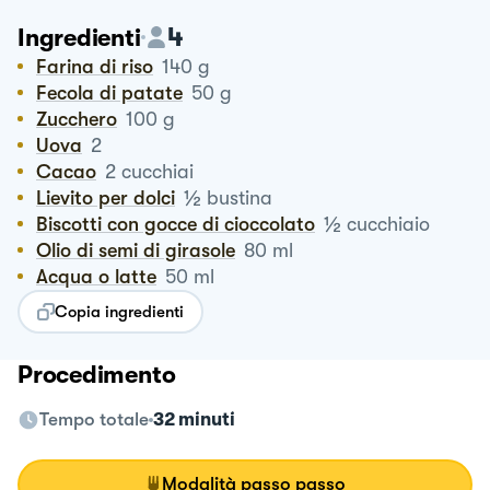
4
Ingredienti
Farina di riso
140
g
Fecola di patate
50
g
Zucchero
100
g
Uova
2
Cacao
2
cucchiai
½
Lievito per dolci
bustina
½
Biscotti con gocce di cioccolato
cucchiaio
Olio di semi di girasole
80
ml
Acqua o latte
50
ml
Copia ingredienti
Procedimento
Tempo totale
32 minuti
Modalità passo passo