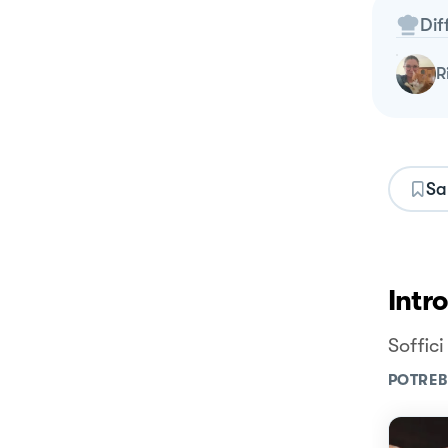
Dif
Sa
Intr
Soffic
POTREB