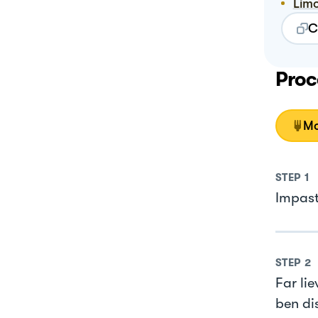
Lim
C
Proc
Mo
STEP
1
Impasta
STEP
2
Far li
ben di