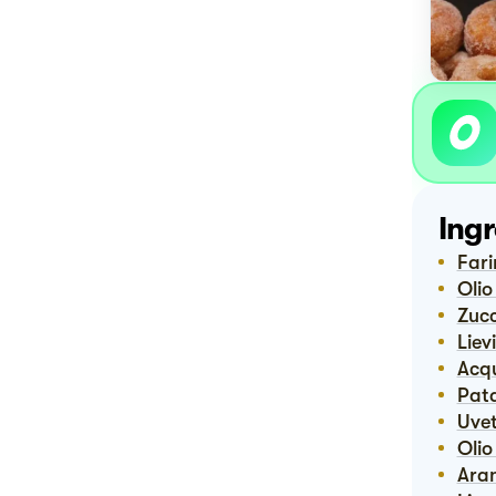
Ingr
Far
Oli
Zuc
Lie
Acq
Pat
Uve
Oli
Ara