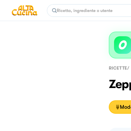
RICETTE
/
Zepp
Moda