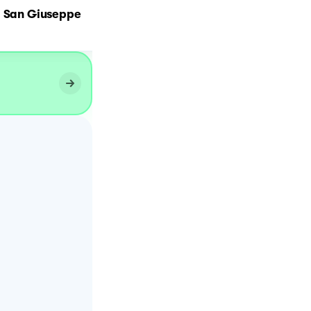
Zeppole di patate e
i San Giuseppe
pancetta