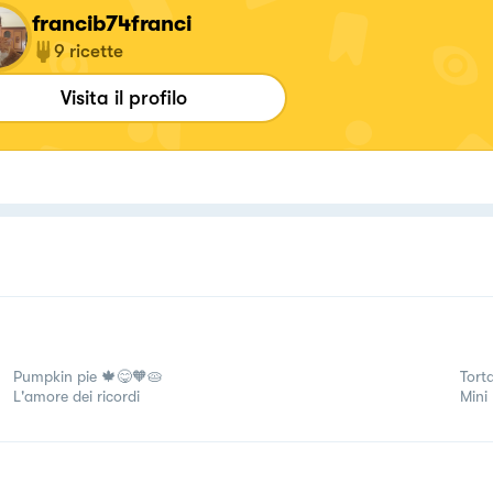
francib74franci
9
ricette
Visita il profilo
Pumpkin pie 🍁😋🧡🥧
Torta
L'amore dei ricordi
Mini