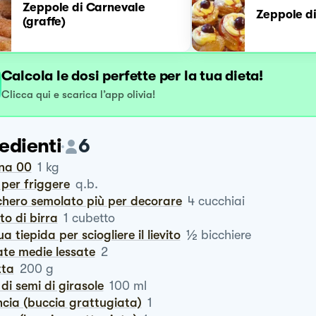
Zeppole di Carnevale
Zeppole d
(graffe)
Calcola le dosi perfette per la tua dieta!
Clicca qui e scarica l’app olivia!
edienti
6
ina 00
1
kg
o per friggere
q.b.
chero semolato più per decorare
4
cucchiai
vito di birra
1
cubetto
½
ua tiepida per sciogliere il lievito
bicchiere
ate medie lessate
2
tta
200
g
o di semi di girasole
100
ml
ncia (buccia grattugiata)
1