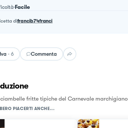
Facile
ficoltà
ricetta
di
francib74franci
lva
·
6
Commenta
oduzione
i ciambelle fritte tipiche del Carnevale marchigiano
BERO PIACERTI ANCHE...