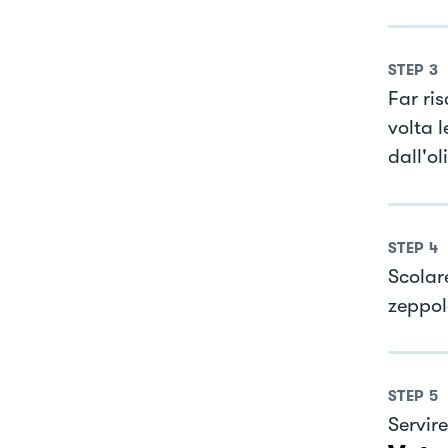
STEP
3
Far ris
volta 
dall'ol
STEP
4
Scolar
zeppol
STEP
5
Servire