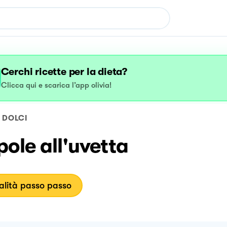
Cerchi ricette per la dieta?
Clicca qui e scarica l’app olivia!
DOLCI
ole all'uvetta
lità passo passo