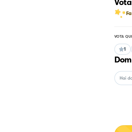
Vota
Fa
VOTA QU
1
Doma