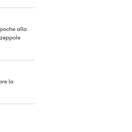
 poche alla
 zeppole
re la