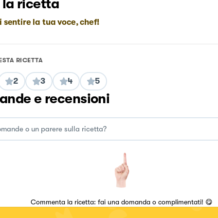
 la ricetta
i sentire la tua voce, chef!
ESTA RICETTA
2
3
4
5
nde e recensioni
Commenta la ricetta: fai una domanda o complimentati! 😋