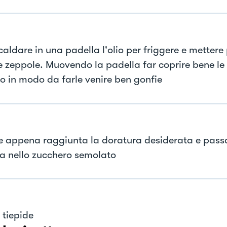
caldare in una padella l'olio per friggere e mettere
le zeppole. Muovendo la padella far coprire bene le
io in modo da farle venire ben gonfie
e appena raggiunta la doratura desiderata e passa
a nello zucchero semolato
 tiepide