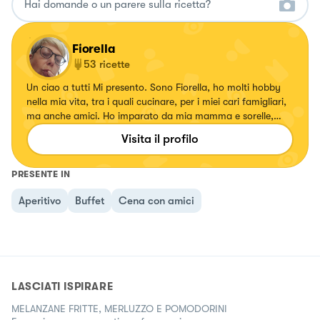
Fiorella
53
ricette
Un ciao a tutti Mi presento. Sono Fiorella, ho molti hobby
nella mia vita, tra i quali cucinare, per i miei cari famigliari,
ma anche amici. Ho imparato da mia mamma e sorelle,
delle loro ricette ne prendevo nota. Ora vedrò di metterle in
Visita il profilo
pratica e di pubblicarle su qui. Un grazie ad Al.ta Cucina.
PRESENTE IN
Aperitivo
Buffet
Cena con amici
LASCIATI ISPIRARE
MELANZANE FRITTE, MERLUZZO E POMODORINI