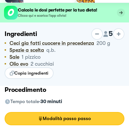
croccante
Calcola le dosi perfette per la tua dieta!
Clicca qui e scarica l’app olivia!
5
Ingredienti
Ceci gia fatti cuocere in precedenza
200
g
Spezie a scelta
q.b.
Sale
1
pizzico
Olio evo
2
cucchiai
Copia ingredienti
Procedimento
Tempo totale
30 minuti
Modalità passo passo