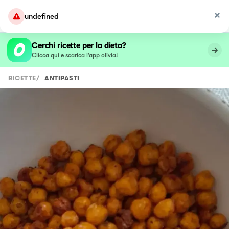
undefined
Cerchi ricette per la dieta?
Clicca qui e scarica l’app olivia!
RICETTE
/
ANTIPASTI