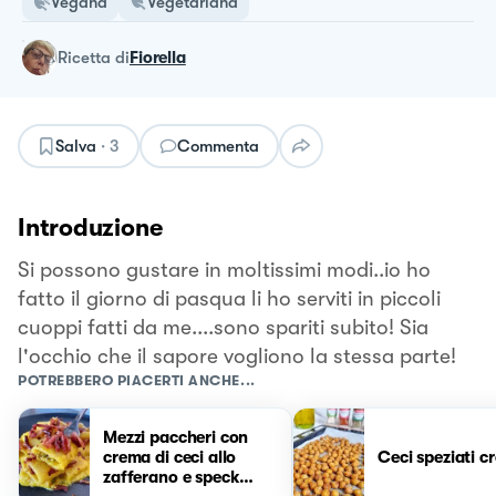
Vegana
Vegetariana
ricetta
di
Fiorella
Salva
·
3
Commenta
Introduzione
Si possono gustare in moltissimi modi..io ho
fatto il giorno di pasqua li ho serviti in piccoli
cuoppi fatti da me....sono spariti subito! Sia
l'occhio che il sapore vogliono la stessa parte!
POTREBBERO PIACERTI ANCHE...
Mezzi paccheri con
crema di ceci allo
Ceci speziati c
zafferano e speck