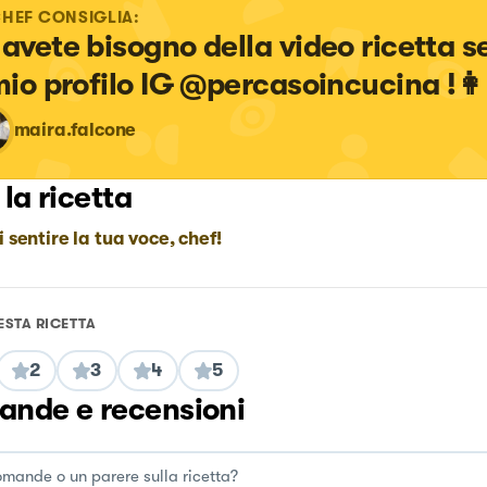
CHEF CONSIGLIA:
 avete bisogno della video ricetta s
 mio profilo IG @percasoincucina !👩
maira.falcone
 la ricetta
i sentire la tua voce, chef!
ESTA RICETTA
2
3
4
5
nde e recensioni