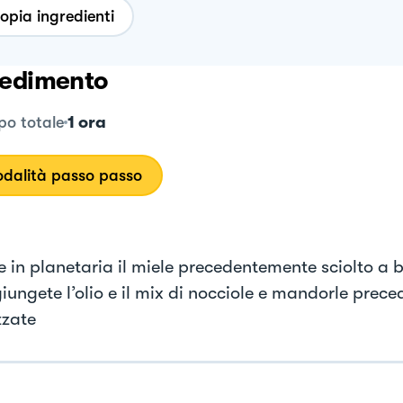
opia ingredienti
edimento
1 ora
o totale
dalità passo passo
e in planetaria il miele precedentemente sciolto a
iungete l’olio e il mix di nocciole e mandorle prec
zate