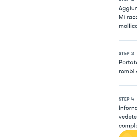
Aggiun
Mi rac
mollic
STEP
3
Portate
rombi 
STEP
4
Inforn
vedete 
comple