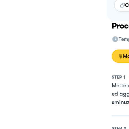
C
Proc
Temp
Mo
STEP
1
Mettet
ed agg
sminuz
STEP
2