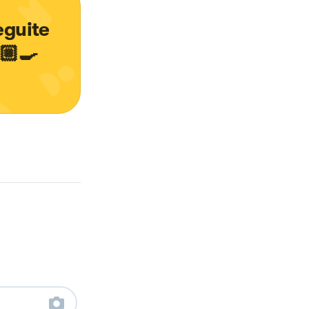
eguite 
🏼‍🍳