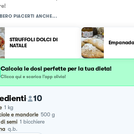
re!
BERO PIACERTI ANCHE...
STRUFFOLI DOLCI DI
Empanada
NATALE
Calcola le dosi perfette per la tua dieta!
Clicca qui e scarica l’app olivia!
edienti
10
le
1
kg
cciole e mandorle
500
g
o di semi
1
bicchiere
ina
q.b.