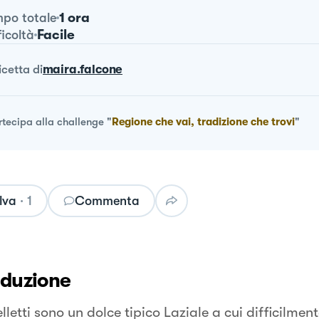
1 ora
po totale
Facile
ficoltà
ricetta
di
maira.falcone
rtecipa alla challenge
"
Regione che vai, tradizione che trovi
"
lva
·
1
Commenta
oduzione
lletti sono un dolce tipico Laziale a cui difficilment