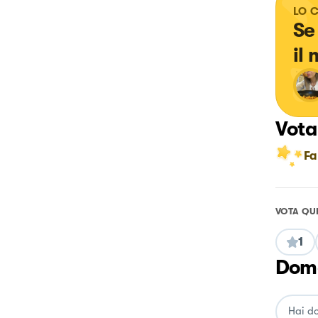
LO 
Se
il
Vota
Fa
VOTA QU
1
Doma