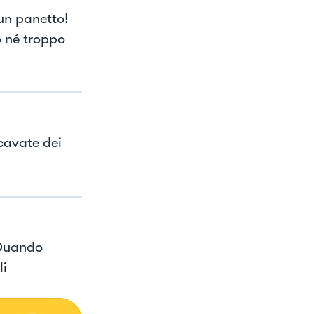
un panetto!
 né troppo
icavate dei
 Quando
li