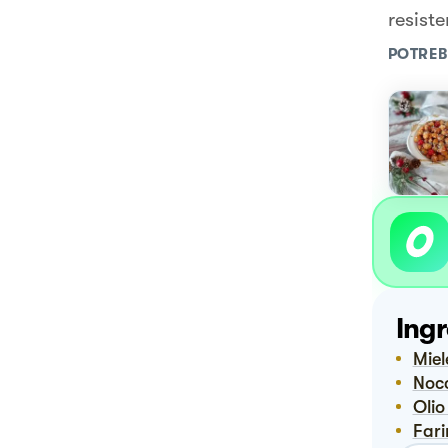
resiste
POTREB
Ingr
Mie
No
Oli
Far