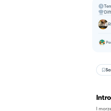
Tem
Dif
Pa
Sa
Intr
I morze