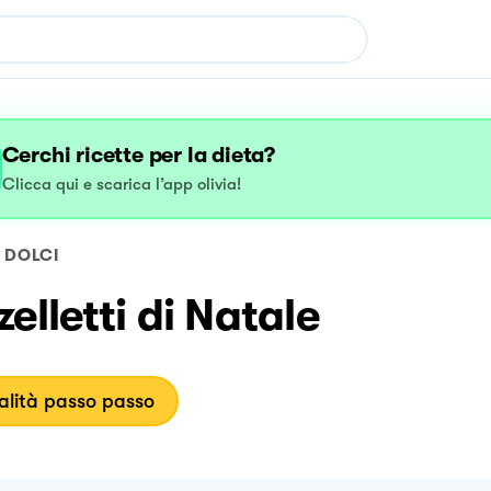
Cerchi ricette per la dieta?
Clicca qui e scarica l’app olivia!
DOLCI
elletti di Natale
lità passo passo