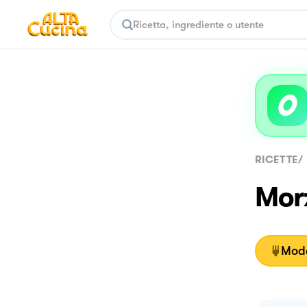
RICETTE
/
Morz
Moda