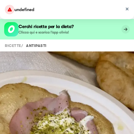
undefined
Cerchi ricette per la dieta?
Clicca qui e scarica l’app olivia!
RICETTE
/
ANTIPASTI