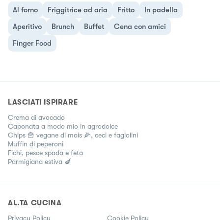
Al forno
Friggitrice ad aria
Fritto
In padella
Aperitivo
Brunch
Buffet
Cena con amici
Finger Food
LASCIATI ISPIRARE
Crema di avocado
Caponata a modo mio in agrodolce
Chips 🍟 vegane di mais 🌽, ceci e fagiolini
Muffin di peperoni
Fichi, pesce spada e feta
Parmigiana estiva 🍆
AL.TA CUCINA
Privacy Policy
Cookie Policy