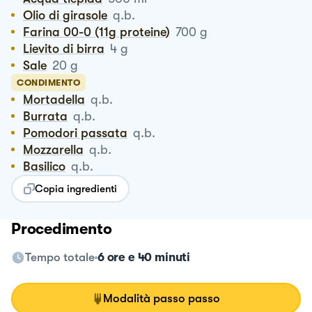
Olio di girasole
q.b.
Farina 00-0 (11g proteine)
700
g
Lievito di birra
4
g
Sale
20
g
CONDIMENTO
Mortadella
q.b.
Burrata
q.b.
Pomodori passata
q.b.
Mozzarella
q.b.
Basilico
q.b.
Copia ingredienti
Procedimento
Tempo totale
6 ore e 40 minuti
Modalità passo passo