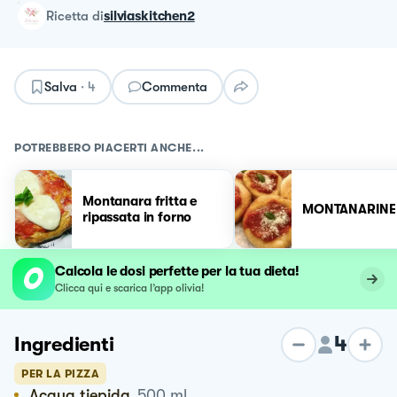
ricetta
di
silviaskitchen2
Salva
·
4
Commenta
POTREBBERO PIACERTI ANCHE...
Montanara fritta e
MONTANARINE
ripassata in forno
Calcola le dosi perfette per la tua dieta!
Clicca qui e scarica l’app olivia!
4
Ingredienti
PER LA PIZZA
Acqua tiepida
500
ml