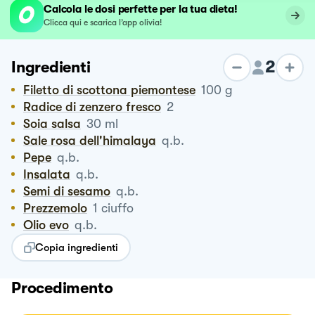
Calcola le dosi perfette per la tua dieta!
Clicca qui e scarica l’app olivia!
2
Ingredienti
Filetto di scottona piemontese
100
g
Radice di zenzero fresco
2
Soia salsa
30
ml
Sale rosa dell'himalaya
q.b.
Pepe
q.b.
Insalata
q.b.
Semi di sesamo
q.b.
Prezzemolo
1
ciuffo
Olio evo
q.b.
Copia ingredienti
Procedimento