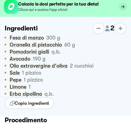
Calcola le dosi perfette per la tua dieta!
Clicca qui e scarica l’app olivia!
2
Ingredienti
Fesa di manzo
300
g
Granella di pistacchio
60
g
Pomodorini gialli
q.b.
Avocado
190
g
Olio extravergine d'oliva
2
cucchiai
Sale
1
pizzico
Pepe
1
pizzico
Limone
1
Erba cipollina
q.b.
Copia ingredienti
Procedimento