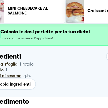
MINI CHEESECAKE AL
Croissant s
SALMONE
Calcola le dosi perfette per la tua dieta!
Clicca qui e scarica l’app olivia!
edienti
ta sfoglia
1
rotolo
rlo
1
i di sesamo
q.b.
opia ingredienti
edimento