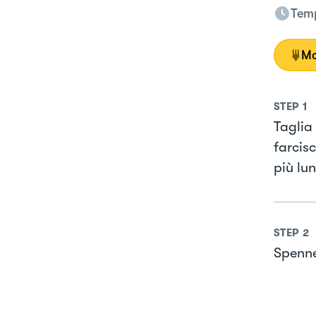
Temp
Mo
STEP
1
Taglia 
farcisc
più lun
STEP
2
Spennel