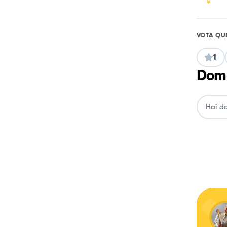
VOTA QU
1
Doma