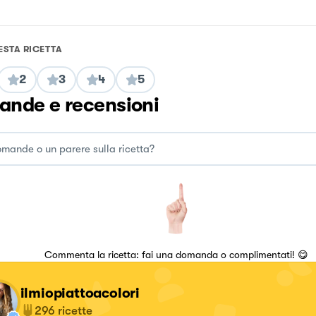
ESTA RICETTA
2
3
4
5
nde e recensioni
Commenta la ricetta: fai una domanda o complimentati! 😋
ilmiopiattoacolori
296
ricette