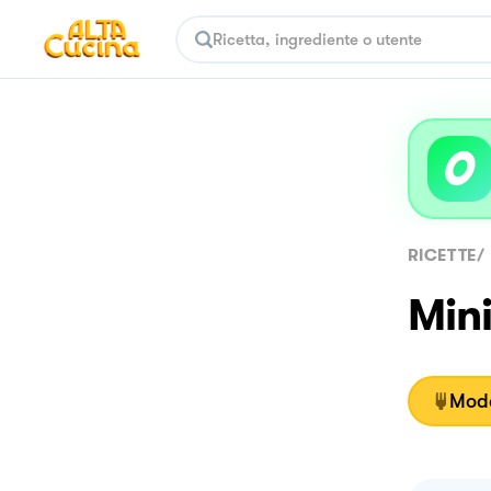
RICETTE
/
Mini
Moda