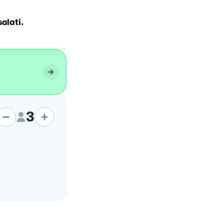
MINI CORNETTI SALATI
alati.
VEGANI
3