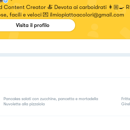
 Content Creator 🍝 Devota ai carboidrati 👩🏼‍🍳 R
se, facili e veloci 💌 ilmiopiattoacolori@gmail.com
Visita il profilo
Pancakes salati con zucchine, pancetta e mortadella
Fritt
Nuvolette alla pizzaiola
Gire