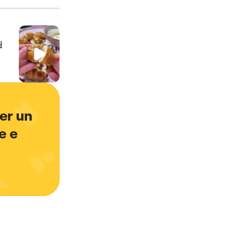
d
er un 
e e 