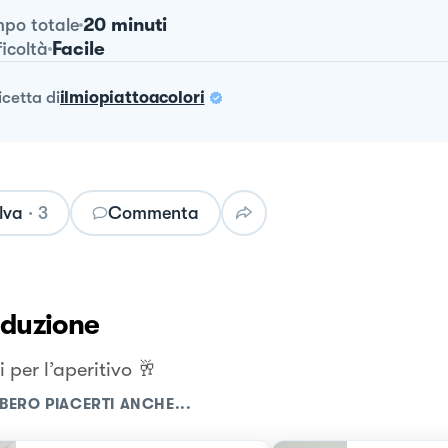
20 minuti
po totale
Facile
ficoltà
ricetta
di
ilmiopiattoacolori
lva
·
3
Commenta
oduzione
i per l’aperitivo 🥂
BERO PIACERTI ANCHE...