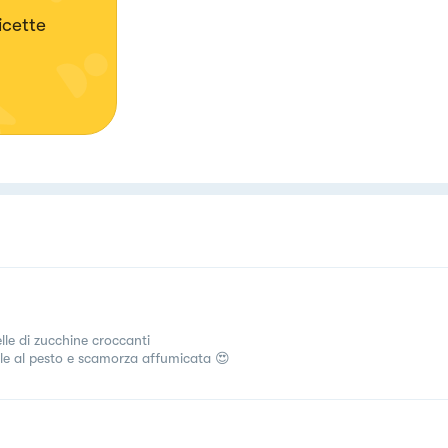
icette
elle di zucchine croccanti
lle al pesto e scamorza affumicata 😍