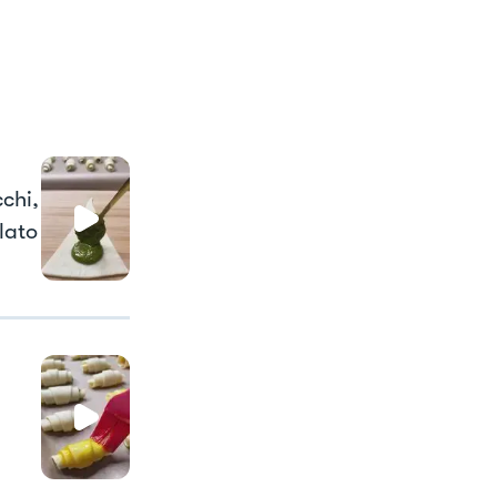
cchi,
 lato