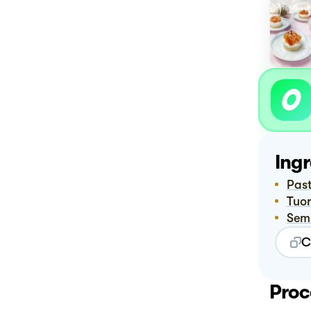
Ingr
Pas
Tuo
Sem
C
Proc