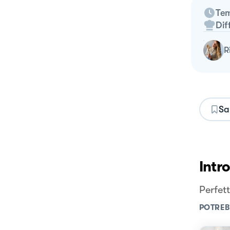
Tem
Dif
Sa
Intr
Perfett
POTREB