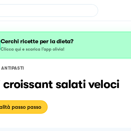
Cerchi ricette per la dieta?
Clicca qui e scarica l’app olivia!
ANTIPASTI
 croissant salati veloci
lità passo passo