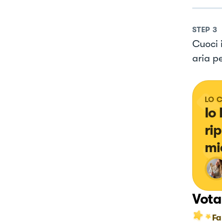
STEP
3
Cuoci 
aria p
LO 
Io
ri
mi
Vota
Fa