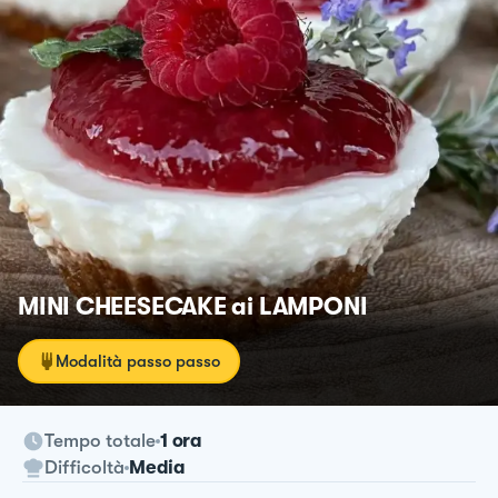
MINI CHEESECAKE ai LAMPONI
Modalità passo passo
Tempo totale
1 ora
Difficoltà
Media