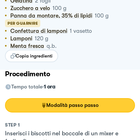
Gelatina
2
fogli
Zucchero a velo
100
g
Panna da montare, 35% di lipidi
100
g
PER GUARNIRE
Confettura di lamponi
1
vasetto
Lamponi
120
g
Menta fresca
q.b.
Copia ingredienti
Procedimento
Tempo totale
1 ora
Modalità passo passo
STEP
1
Inserisci i biscotti nel boccale di un mixer e