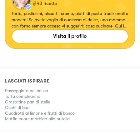
43
ricette
Torte, pasticcini, biscotti, creme, piatti di pasta tradizionali e
moderni.Se avete voglia di qualcosa di dolce, una mamma
con forno sempre acceso vi suggerirà cosa cucinare. Qui i
piatti vengono raccontati e fotografati con calore ed
Visita il profilo
energia.
LASCIATI ISPIRARE
Passeggiata nel bosco
Torta compleanno
Crostatine pan di stelle
Occhi di bue
Quadrotti al limone e frutti di bosco
Muffin cuore morbido alla nutella