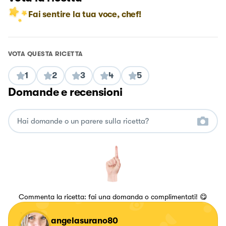
Fai sentire la tua voce, chef!
VOTA QUESTA RICETTA
1
2
3
4
5
Domande e recensioni
Commenta la ricetta: fai una domanda o complimentati! 😋
angelasurano80