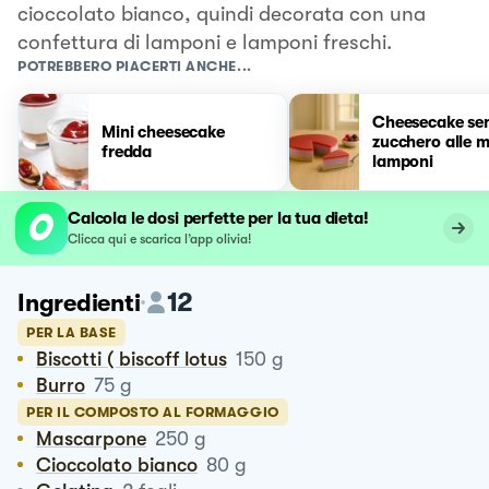
cioccolato bianco, quindi decorata con una
confettura di lamponi e lamponi freschi.
POTREBBERO PIACERTI ANCHE...
Cheesecake se
Mini cheesecake
zucchero alle m
fredda
lamponi
Calcola le dosi perfette per la tua dieta!
Clicca qui e scarica l’app olivia!
12
Ingredienti
PER LA BASE
Biscotti ( biscoff lotus
150
g
Burro
75
g
PER IL COMPOSTO AL FORMAGGIO
Mascarpone
250
g
Cioccolato bianco
80
g