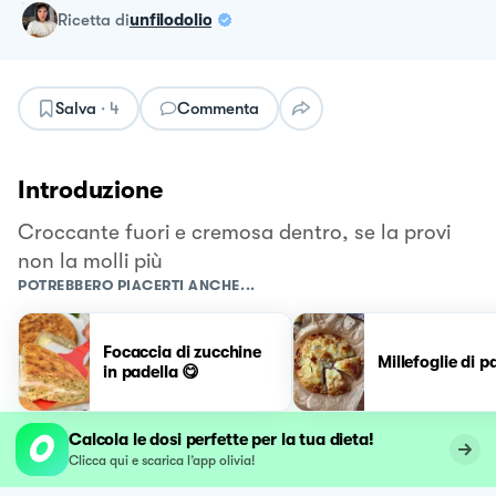
ricetta
di
unfilodolio
Salva
·
4
Commenta
Introduzione
Croccante fuori e cremosa dentro, se la provi
non la molli più
POTREBBERO PIACERTI ANCHE...
Focaccia di zucchine
Millefoglie di p
in padella 😋
Calcola le dosi perfette per la tua dieta!
Clicca qui e scarica l’app olivia!