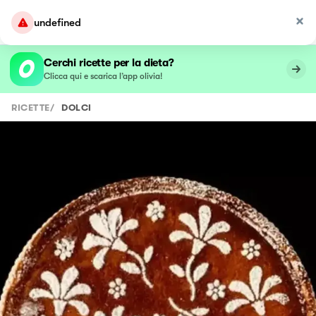
undefined
Cerchi ricette per la dieta?
Clicca qui e scarica l’app olivia!
RICETTE
/
DOLCI