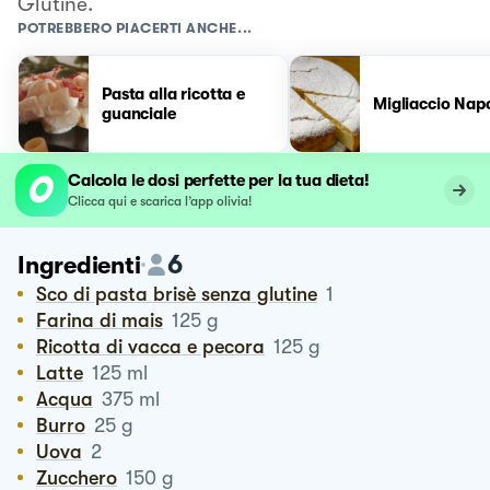
Glutine.
POTREBBERO PIACERTI ANCHE...
Pasta alla ricotta e
Migliaccio Nap
guanciale
Calcola le dosi perfette per la tua dieta!
Clicca qui e scarica l’app olivia!
6
Ingredienti
Sco di pasta brisè senza glutine
1
Farina di mais
125
g
Ricotta di vacca e pecora
125
g
Latte
125
ml
Acqua
375
ml
Burro
25
g
Uova
2
Zucchero
150
g