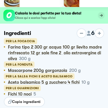
Calcola le dosi perfette per la tua dieta!
Clicca qui e scarica l’app olivia!
6
Ingredienti
PER LA FOCACCIA
Farina tipo 2 300 gr acqua 100 gr lievito madre
rinfrescato 12 gr sale fine 2 olio extravergine di
oliva
300
g
PER LA FONDUTA
Mascarpone 200g gorgonzola
200
g
PER LA SALSA FICHI E ACETO BALSAMICO
Aceto balsamico 5 g zucchero 4 fichi
10
g
PER LE GUARNIZIONI
Fichi 10 noci
5
Copia ingredienti