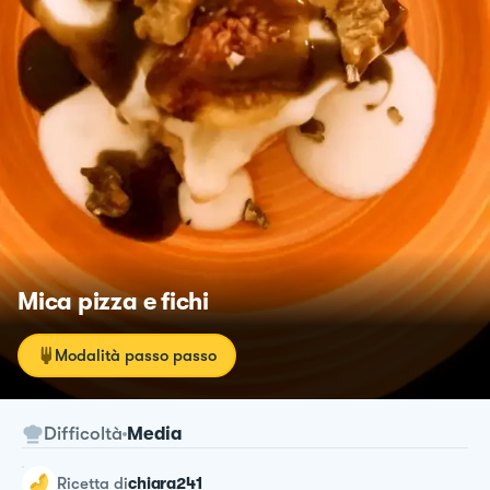
Mica pizza e fichi
Modalità passo passo
Difficoltà
Media
ricetta
di
chiara241