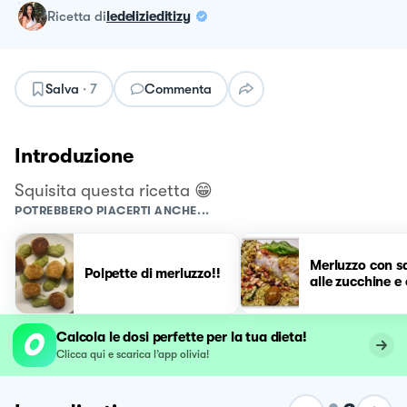
ricetta
di
ledelizieditizy
Salva
·
7
Commenta
Introduzione
Squisita questa ricetta 😁
POTREBBERO PIACERTI ANCHE...
Merluzzo con s
Polpette di merluzzo!!
alle zucchine e 
Calcola le dosi perfette per la tua dieta!
Clicca qui e scarica l’app olivia!