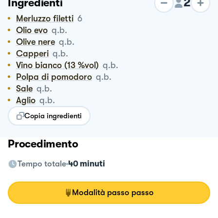
2
Ingredienti
Merluzzo filetti
6
Olio evo
q.b.
Olive nere
q.b.
Capperi
q.b.
Vino bianco (13 %vol)
q.b.
Polpa di pomodoro
q.b.
Sale
q.b.
Aglio
q.b.
Copia ingredienti
Procedimento
Tempo totale
40 minuti
Modalità passo passo