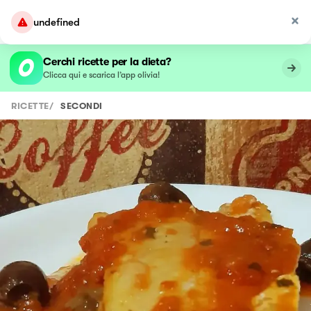
undefined
Cerchi ricette per la dieta?
Clicca qui e scarica l’app olivia!
RICETTE
/
SECONDI