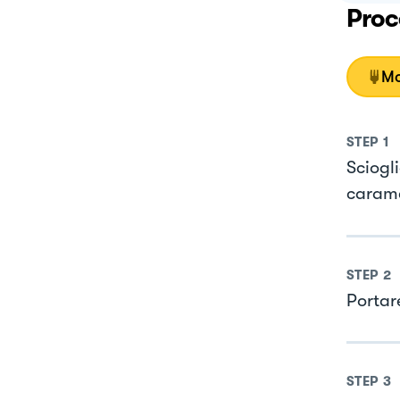
Proc
Mo
STEP
1
Sciogli
carame
STEP
2
Portar
STEP
3