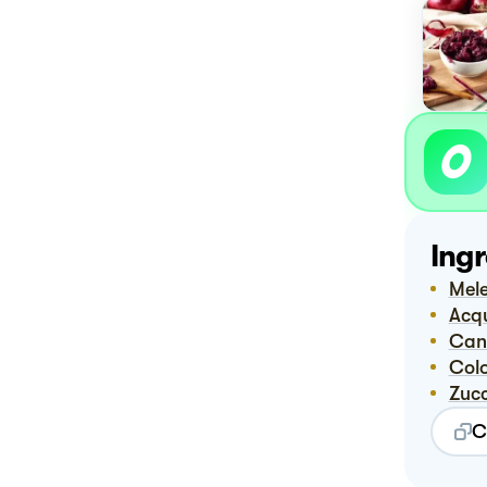
Ingr
Me
Ac
Ca
Co
Zuc
C