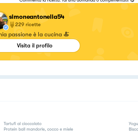
Commenta la ricetta: fai una domanda o complimentati! 😋
simoneantonella54
229
ricette
ia passione è la cucina 🍝
Visita il profilo
Tartufi al cioccolato
Yogu
Protein ball mandorle, cocco e miele
Bisco