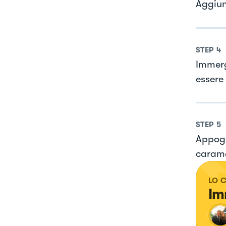
Aggiun
STEP
4
Immerg
essere 
STEP
5
Appoggi
carame
LO 
Im