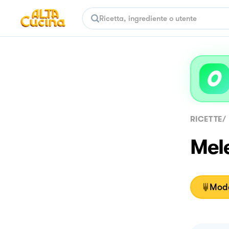
RICETTE
/
Mele
Moda