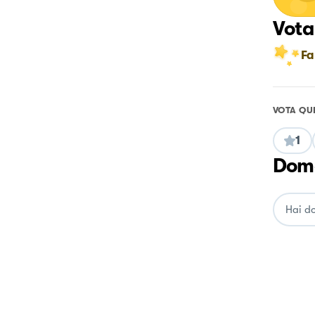
Vota
Fa
VOTA QU
1
Doma