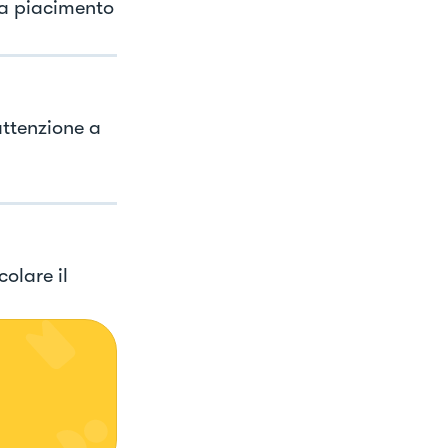
 a piacimento
attenzione a
olare il