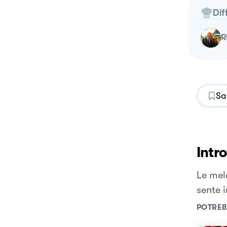
Dif
Sa
Intr
Le mel
sente i
POTREB