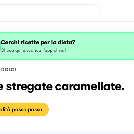
Cerchi ricette per la dieta?
Clicca qui e scarica l’app olivia!
DOLCI
 stregate caramellate.
lità passo passo