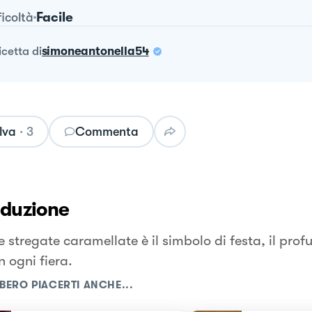
Facile
ficoltà
ricetta
di
simoneantonella54
lva
·
3
Commenta
oduzione
e stregate caramellate è il simbolo di festa, il pro
n ogni fiera.
BERO PIACERTI ANCHE...