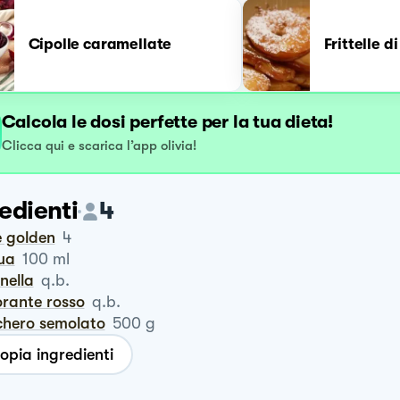
Cipolle caramellate
Frittelle d
Calcola le dosi perfette per la tua dieta!
Clicca qui e scarica l’app olivia!
edienti
4
le golden
4
qua
100
ml
nnella
q.b.
lorante rosso
q.b.
chero semolato
500
g
opia ingredienti