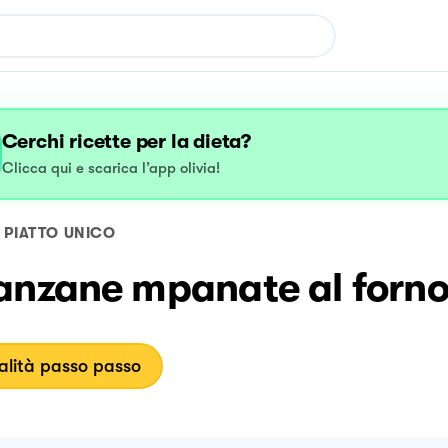
Cerchi ricette per la dieta?
Clicca qui e scarica l’app olivia!
PIATTO UNICO
anzane mpanate al forn
lità passo passo