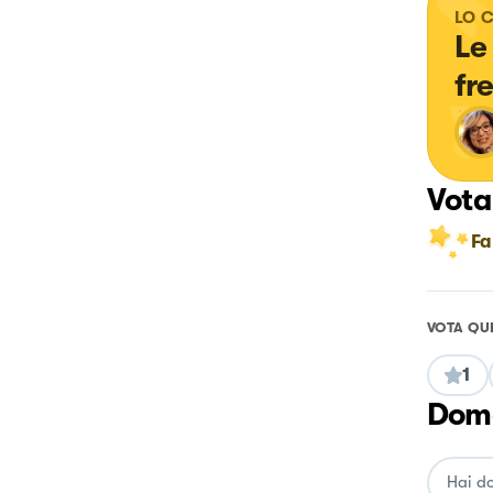
LO 
Le
fr
Vota
Fa
VOTA QU
1
Doma