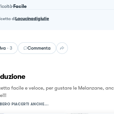
Facile
ficoltà
ricetta
di
Lacucinadigiulie
lva
·
3
Commenta
oduzione
cetta facile e veloce, per gustare le Melanzane, an
e!!!
BERO PIACERTI ANCHE...