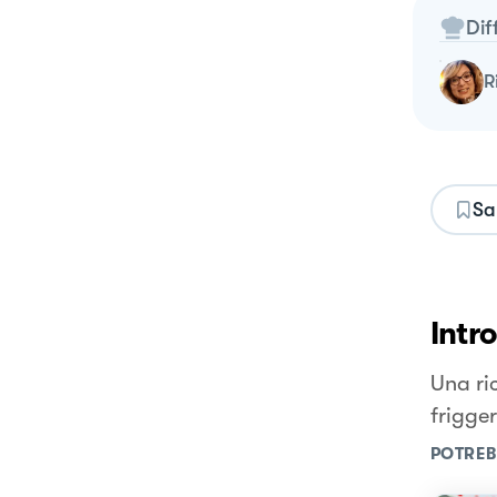
Dif
Sa
Intr
Una ri
frigger
POTREB