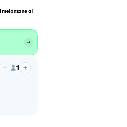
i melanzane al
Melanzane alla pizzaiola
1