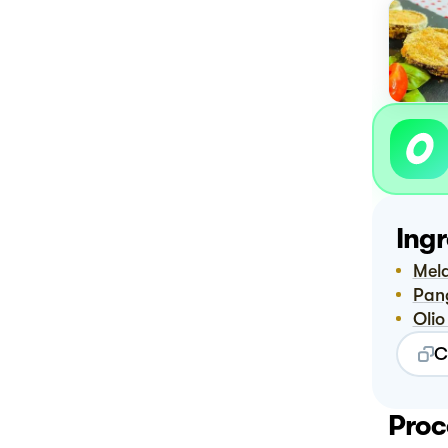
Ingr
Me
Pa
Ol
C
Proc