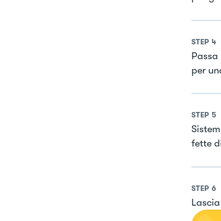
STEP
4
Passa l
per un
STEP
5
Sistema
fette 
STEP
6
Lascia 