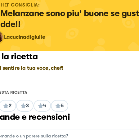
CHEF CONSIGLIA:
 Melanzane sono piu' buone se gust
edde!!
Lacucinadigiulie
 la ricetta
i sentire la tua voce, chef!
ESTA RICETTA
2
3
4
5
nde e recensioni