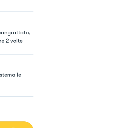
 pangrattato,
e 2 volte
istema le