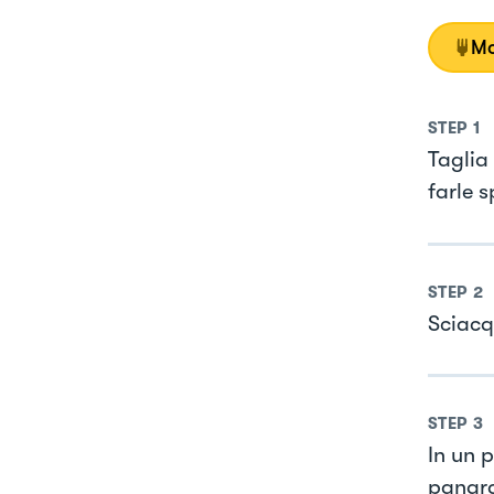
Mo
STEP
1
Taglia
farle 
STEP
2
Sciacq
STEP
3
In un p
pangra