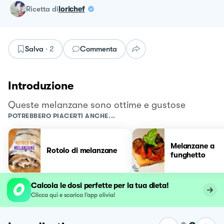
ricetta
di
lorichef
Salva
·
2
Commenta
Introduzione
Queste melanzane sono ottime e gustose
POTREBBERO PIACERTI ANCHE...
Melanzane a
Rotolo di melanzane
funghetto
Calcola le dosi perfette per la tua dieta!
Clicca qui e scarica l’app olivia!