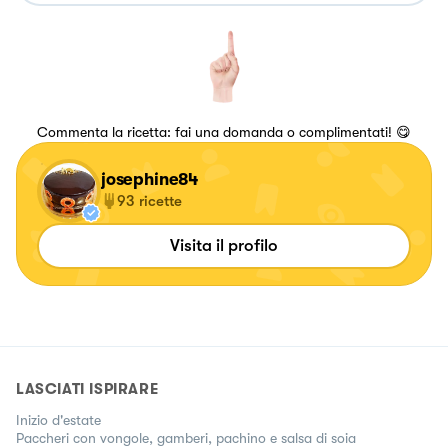
Commenta la ricetta: fai una domanda o complimentati! 😋
josephine84
93
ricette
Visita il profilo
LASCIATI ISPIRARE
Inizio d'estate
Paccheri con vongole, gamberi, pachino e salsa di soia