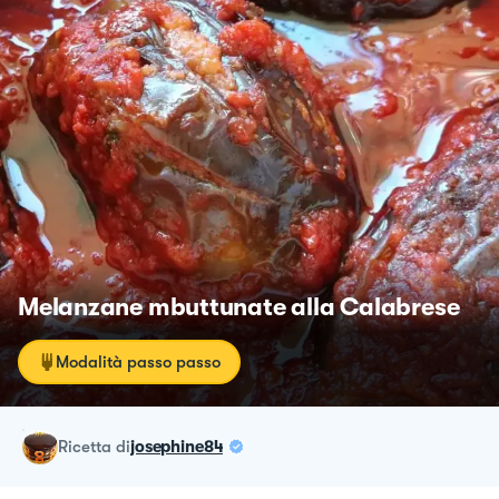
Melanzane mbuttunate alla Calabrese
Modalità passo passo
ricetta
di
josephine84