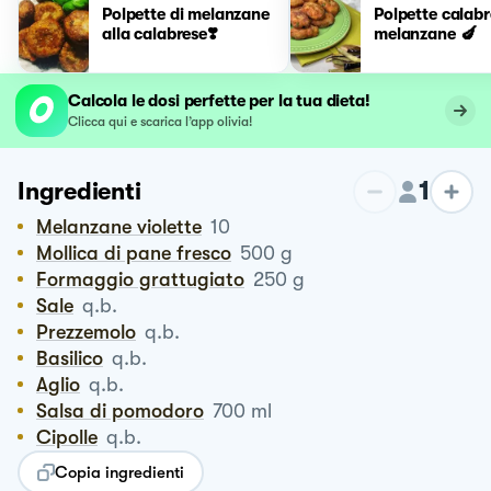
Polpette di melanzane
Polpette calabr
alla calabrese❣️
melanzane 🍆
Calcola le dosi perfette per la tua dieta!
Clicca qui e scarica l’app olivia!
1
Ingredienti
Melanzane violette
10
Mollica di pane fresco
500
g
Formaggio grattugiato
250
g
Sale
q.b.
Prezzemolo
q.b.
Basilico
q.b.
Aglio
q.b.
Salsa di pomodoro
700
ml
Cipolle
q.b.
Copia ingredienti