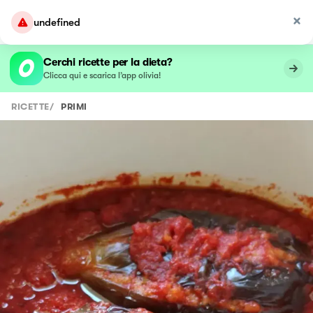
undefined
Cerchi ricette per la dieta?
Clicca qui e scarica l’app olivia!
RICETTE
/
PRIMI