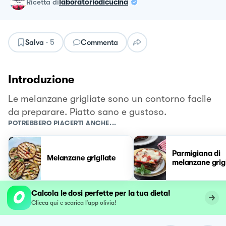
ricetta
di
laboratoriodicucina
Salva
·
5
Commenta
Introduzione
Le melanzane grigliate sono un contorno facile
da preparare. Piatto sano e gustoso.
POTREBBERO PIACERTI ANCHE...
Parmigiana di
Melanzane grigliate
melanzane grig
Calcola le dosi perfette per la tua dieta!
Clicca qui e scarica l’app olivia!