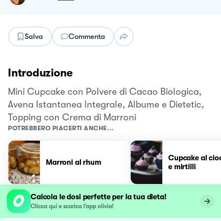
Salva
Commenta
Introduzione
Mini Cupcake con Polvere di Cacao Biologica,
Avena Istantanea Integrale, Albume e Dietetic,
Topping con Crema di Marroni
POTREBBERO PIACERTI ANCHE...
Cupcake al cio
Marroni al rhum
e mirtilli
Calcola le dosi perfette per la tua dieta!
Clicca qui e scarica l’app olivia!