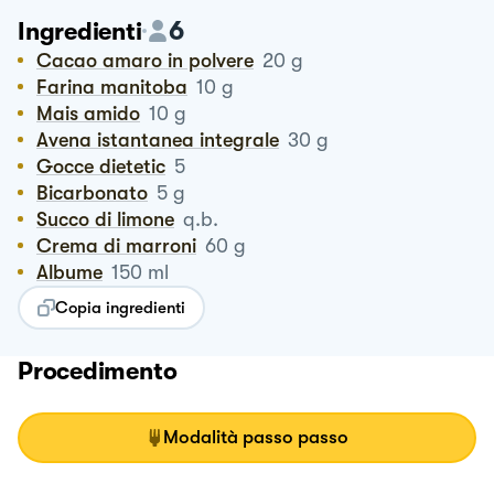
6
Ingredienti
Cacao amaro in polvere
20
g
Farina manitoba
10
g
Mais amido
10
g
Avena istantanea integrale
30
g
Gocce dietetic
5
Bicarbonato
5
g
Succo di limone
q.b.
Crema di marroni
60
g
Albume
150
ml
Copia ingredienti
Procedimento
Modalità passo passo