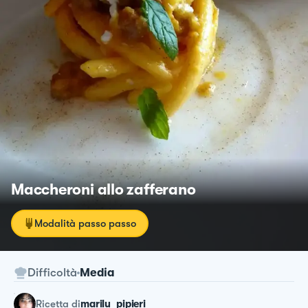
Maccheroni allo zafferano
Modalità passo passo
Difficoltà
Media
ricetta
di
marilu_pipieri