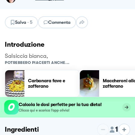
Salva
·
5
Commenta
Introduzione
Salsiccia bianca,
POTREBBERO PIACERTI ANCHE...
Carbonara fave e
Maccheroni all
zafferano
zafferano
Calcola le dosi perfette per la tua dieta!
Clicca qui e scarica l’app olivia!
1
Ingredienti