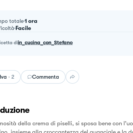
1 ora
po totale
Facile
ficoltà
ricetta
di
in_cucina_con_Stefano
lva
·
2
Commenta
oduzione
osità della crema di piselli, si sposa bene con l'uo
no, insieme alla croccantezza del guanciale e la d