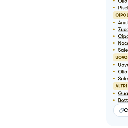
Olio
Pise
CIPO
Ac
Zuc
Ci
No
Sale
UOVO
Uov
Olio
Sale
ALTRI
Gu
Bot
C