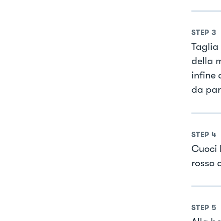
STEP
3
Taglia 
della 
infine
da par
STEP
4
Cuoci l
rosso 
STEP
5