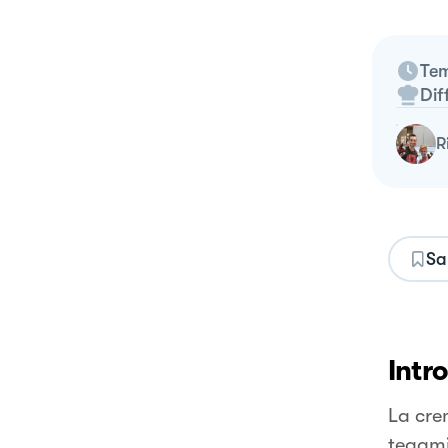
Tem
Dif
Sa
Intr
La crem
tegami