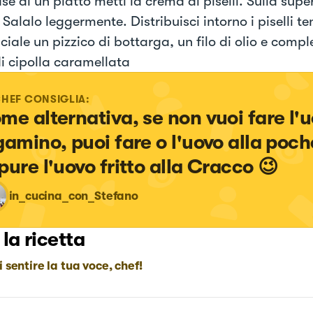
se di un piatto metti la crema di piselli. Sulla supe
 Salalo leggermente. Distribuisci intorno i piselli te
ciale un pizzico di bottarga, un filo di olio e compl
di cipolla caramellata
CHEF CONSIGLIA:
me alternativa, se non vuoi fare l'u
gamino, puoi fare o l'uovo alla poch
pure l'uovo fritto alla Cracco 😉
in_cucina_con_Stefano
 la ricetta
i sentire la tua voce, chef!