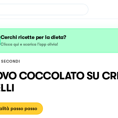
Cerchi ricette per la dieta?
Clicca qui e scarica l’app olivia!
SECONDI
OVO COCCOLATO SU CR
LLI
lità passo passo