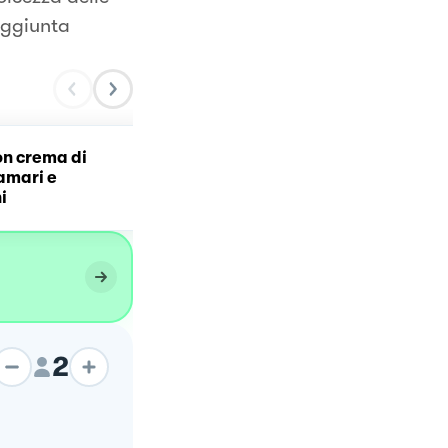
'aggiunta
on crema di
Risotto con crema di pisel
lamari e
e gamberoni
i
2