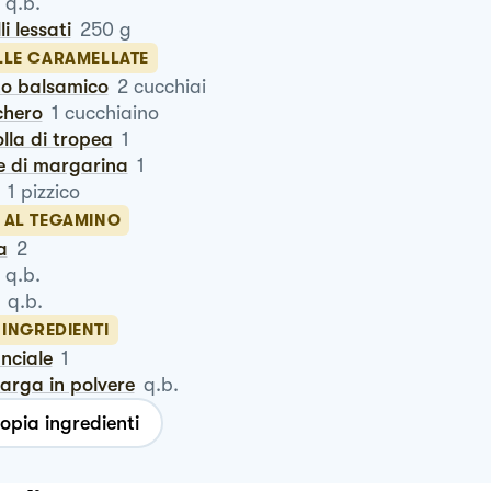
q.b.
lli lessati
250
g
LLE CARAMELLATE
eto balsamico
2
cucchiai
chero
1
cucchiaino
polla di tropea
1
ce di margarina
1
1
pizzico
 AL TEGAMINO
a
2
q.b.
q.b.
 INGREDIENTI
anciale
1
targa in polvere
q.b.
opia ingredienti