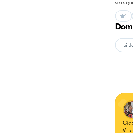
VOTA QU
1
Doma
Ciao
Vesp