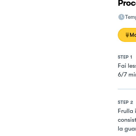
Proc
Temp
Mo
STEP
1
Fai les
6/7 mi
STEP
2
Frulla
consis
la guar