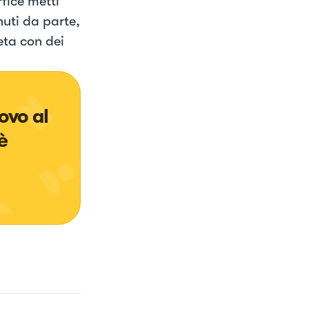
rfice metti
nuti da parte,
eta con dei
ovo al 
è 