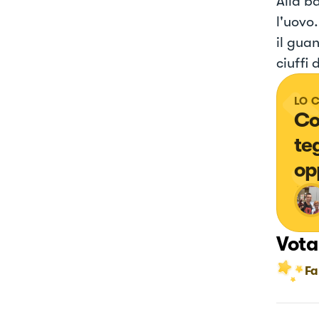
Alla ba
l'uovo.
il guan
ciuffi 
LO 
Co
te
op
Vota
Fa