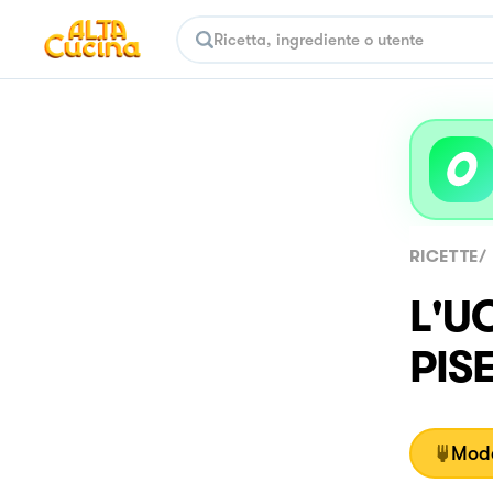
RICETTE
/
L'U
PISE
Moda