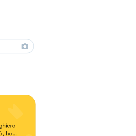
ghiero
ò, ho