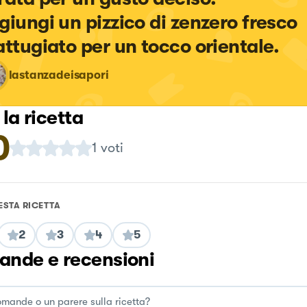
giungi un pizzico di zenzero fresco 
attugiato per un tocco orientale.
lastanzadeisapori
 la ricetta
0
1
voti
ESTA RICETTA
2
3
4
5
nde e recensioni