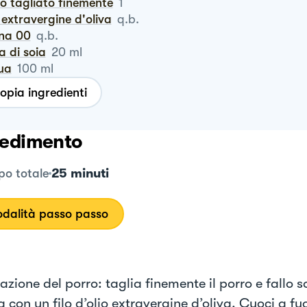
ro tagliato finemente
1
io extravergine d'oliva
q.b.
ina 00
q.b.
sa di soia
20
ml
qua
100
ml
opia ingredienti
edimento
25 minuti
o totale
dalità passo passo
zione del porro: taglia finemente il porro e fallo s
a con un filo d’olio extravergine d’oliva. Cuoci a f