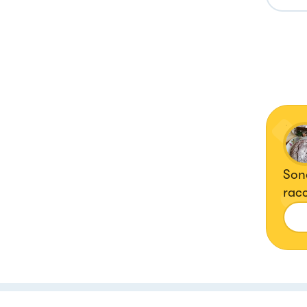
Sono
racc