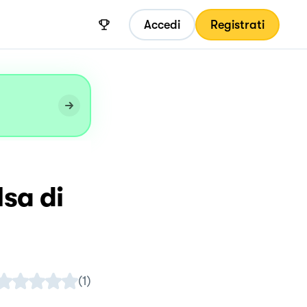
Accedi
Registrati
lsa di
(
1
)