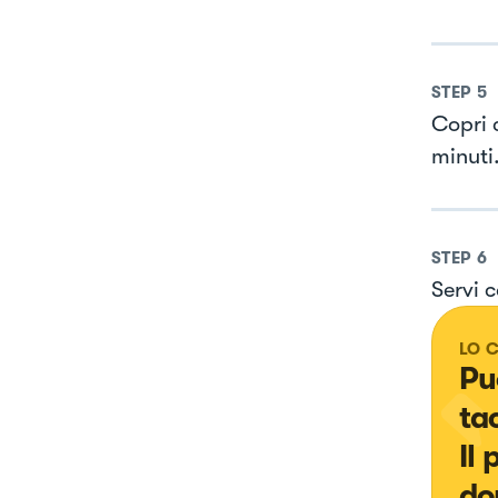
STEP
5
Copri 
minuti
STEP
6
Servi 
LO 
Puo
ta
Il
do