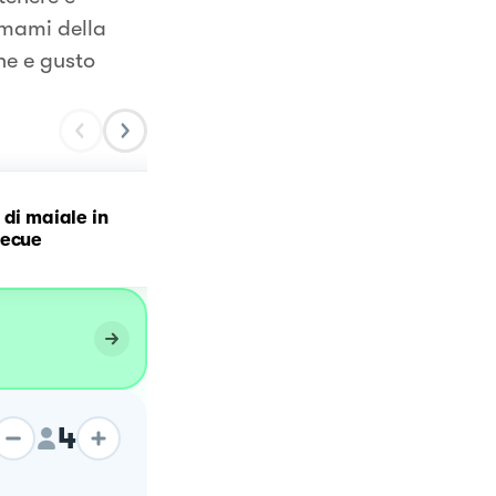
umami della
ne e gusto
 di maiale in
Filetti di Maiale con sals
becue
di Senape ai Porri
4