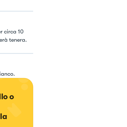
r circa 10
erà tenera.
ianco.
lo o 
la 