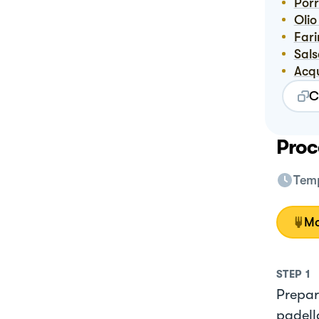
Por
Ol
Far
Sal
Ac
C
Proc
Temp
Mo
STEP
1
Prepara
padell