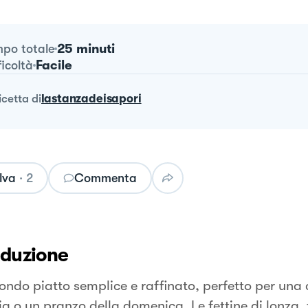
25 minuti
po totale
Facile
ficoltà
ricetta
di
lastanzadeisapori
lva
·
2
Commenta
oduzione
ondo piatto semplice e raffinato, perfetto per una 
ia o un pranzo della domenica. Le fettine di lonza, 