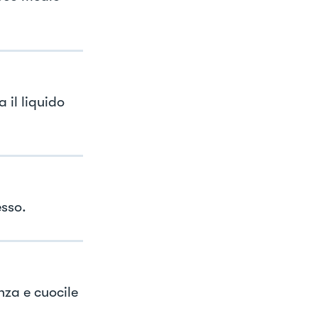
 il liquido
esso.
nza e cuocile