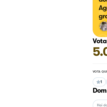
Ag
gr
Vota
5.
VOTA QU
1
Doma