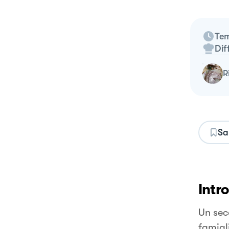
Tem
Dif
Sa
Intr
Un sec
famigl