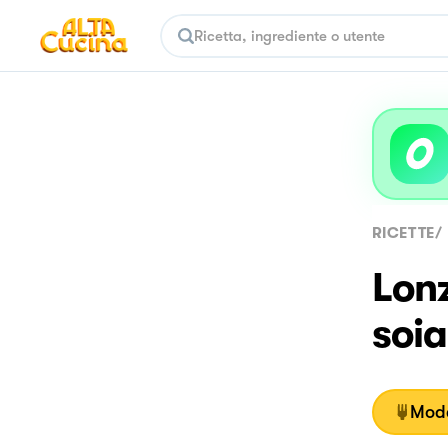
RICETTE
/
Lonz
soia
Moda