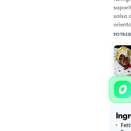
sapori
salsa 
orienta
POTREB
Ingr
Fet