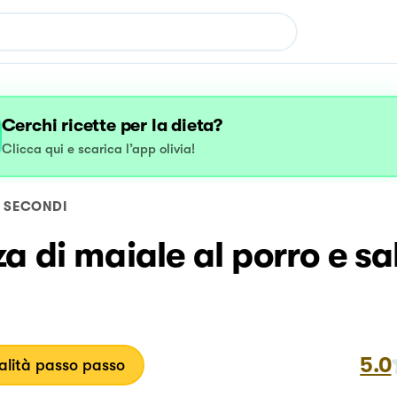
Cerchi ricette per la dieta?
Clicca qui e scarica l’app olivia!
SECONDI
a di maiale al porro e sa
5.0
lità passo passo