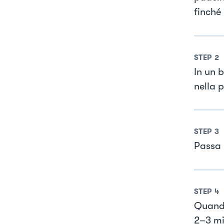
finché
STEP
2
In un b
nella 
STEP
3
Passa l
STEP
4
Quando
2–3 min