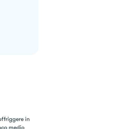
offriggere in
uoco medio