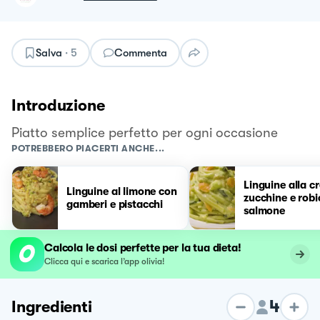
Salva
·
5
Commenta
Introduzione
Piatto semplice perfetto per ogni occasione
POTREBBERO PIACERTI ANCHE...
Linguine alla c
Linguine al limone con
zucchine e robi
gamberi e pistacchi
salmone
Calcola le dosi perfette per la tua dieta!
Clicca qui e scarica l’app olivia!
4
Ingredienti