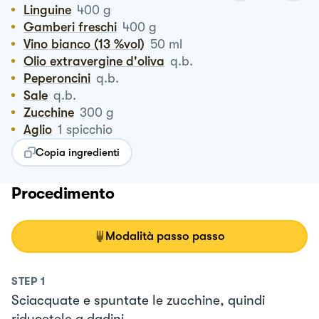
Linguine
400
g
Gamberi freschi
400
g
Vino bianco (13 %vol)
50
ml
Olio extravergine d'oliva
q.b.
Peperoncini
q.b.
Sale
q.b.
Zucchine
300
g
Aglio
1
spicchio
Copia ingredienti
Procedimento
Modalità passo passo
STEP
1
Sciacquate e spuntate le zucchine, quindi
riducetele a dadini.