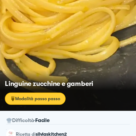
Linguine zucchine e gamberi
Modalità passo passo
Difficoltà
Facile
ricetta
di
silviaskitchen2