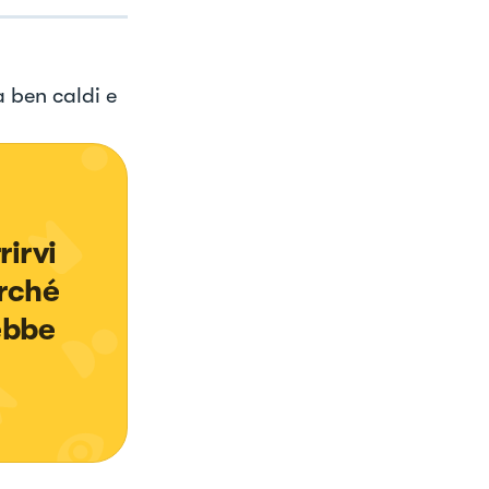
a ben caldi e
irvi 
rché 
ebbe 