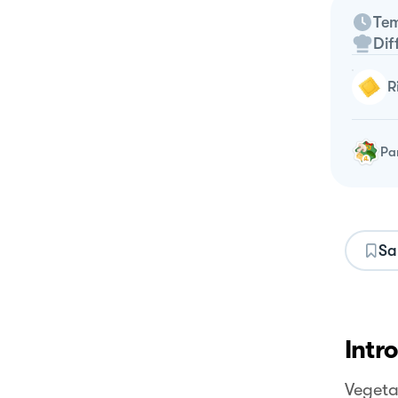
Tem
Dif
Pa
Sa
Intr
Vegetar