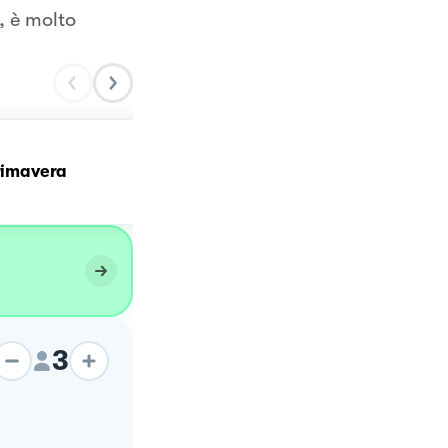
, è molto
primavera
Involtini di zucchine
3