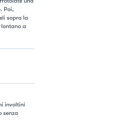
Arrotolate una
. Poi,
li sopra la
ù lontano a
 involtini
o senza