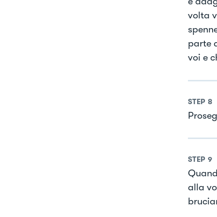
e adag
volta 
spenne
parte 
voi e 
STEP
8
Prosegu
STEP
9
Quando 
alla v
bruciar