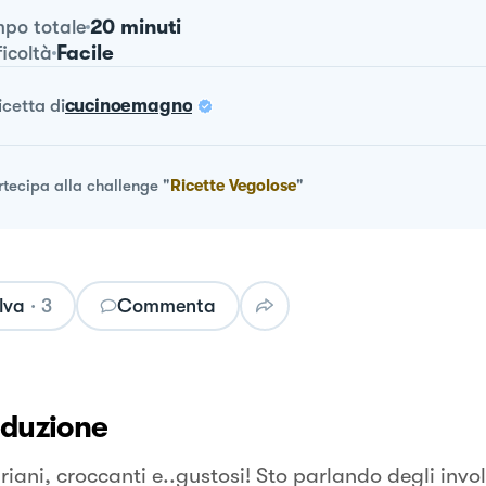
20 minuti
po totale
Facile
ficoltà
ricetta
di
cucinoemagno
rtecipa alla challenge
"
Ricette Vegolose
"
lva
·
3
Commenta
oduzione
iani, croccanti e..gustosi! Sto parlando degli invol