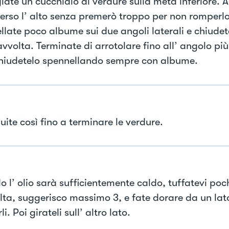
iate un cucchiaio di verdure sulla metà inferiore. 
verso l’ alto senza premerò troppo per non romperlo
llate poco albume sui due angoli laterali e chiudete
avvolta. Terminate di arrotolare fino all’ angolo pi
chiudetelo spennellando sempre con albume.
ite così fino a terminare le verdure.
l’ olio sarà sufficientemente caldo, tuffatevi pochi
olta, suggerisco massimo 3, e fate dorare da un lat
li. Poi girateli sull’ altro lato.