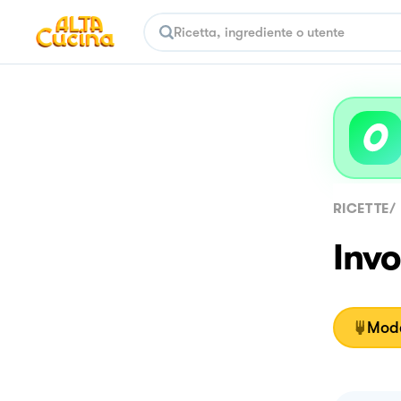
RICETTE
/
Invo
Moda