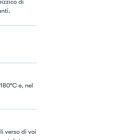
izzico di
nti.
 180°C e, nel
i verso di voi