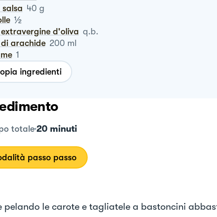
a salsa
40
g
½
olle
io extravergine d'oliva
q.b.
io di arachide
200
ml
ume
1
opia ingredienti
edimento
20 minuti
o totale
dalità passo passo
e pelando le carote e tagliatele a bastoncini abbast