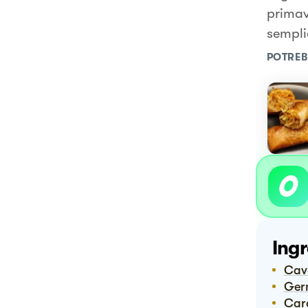
primav
sempli
POTREB
Ingr
Ca
Ge
Ca