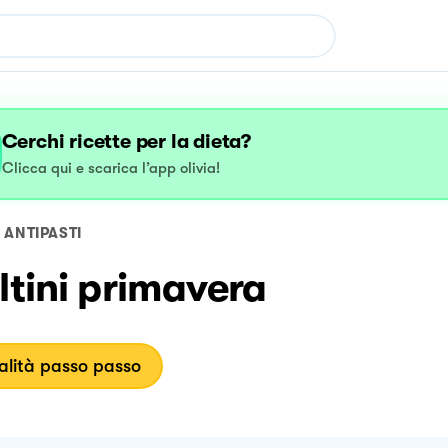
Cerchi ricette per la dieta?
Clicca qui e scarica l’app olivia!
ANTIPASTI
ltini primavera
lità passo passo