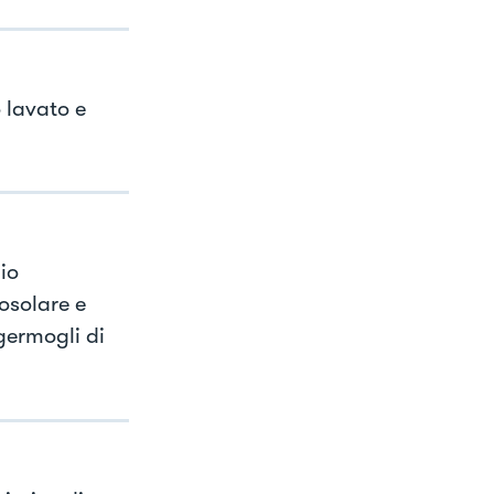
 lavato e
io
osolare e
 germogli di