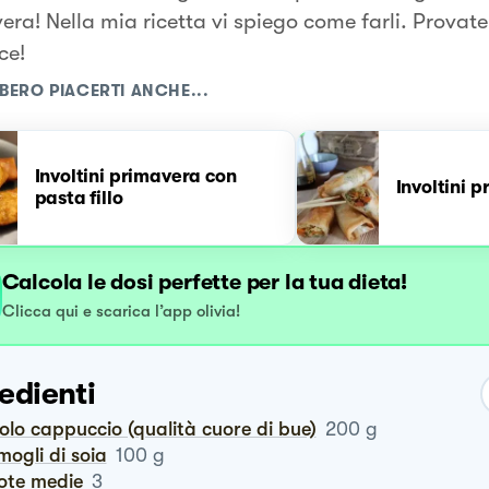
era! Nella mia ricetta vi spiego come farli. Provate
ce!
BERO PIACERTI ANCHE...
Involtini primavera con
Involtini 
pasta fillo
Calcola le dosi perfette per la tua dieta!
Clicca qui e scarica l’app olivia!
edienti
volo cappuccio (qualità cuore di bue)
200
g
rmogli di soia
100
g
rote medie
3