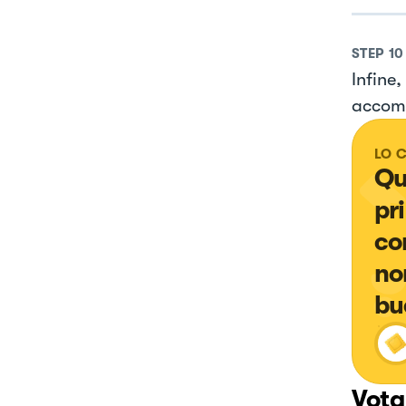
STEP
10
Infine,
accomp
LO 
Que
pr
co
no
bu
Vota