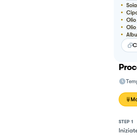
Soi
Cip
Ol
Ol
Alb
C
Proc
Temp
Mo
STEP
1
Iniziat