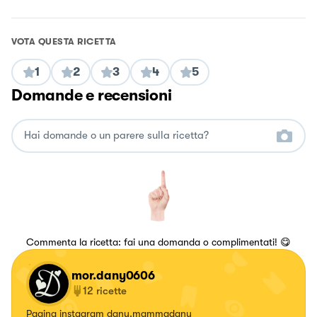
VOTA QUESTA RICETTA
1
2
3
4
5
Domande e recensioni
Commenta la ricetta: fai una domanda o complimentati! 😋
mor.dany0606
12
ricette
Pagina instagram dany.mammadany