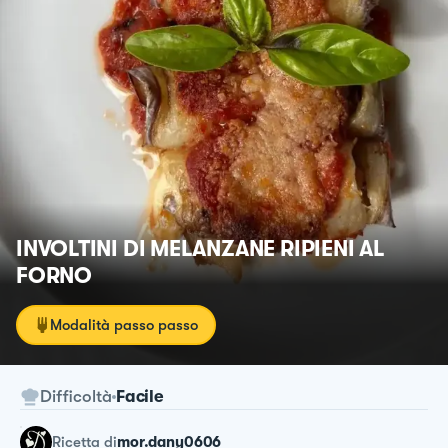
INVOLTINI DI MELANZANE RIPIENI AL
FORNO
Modalità passo passo
Difficoltà
Facile
ricetta
di
mor.dany0606