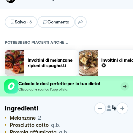
Salva
·
6
Commenta
POTREBBERO PIACERTI ANCHE...
Involtini di melanzane
Involtini di me
ripieni di spaghetti
😋
Calcola le dosi perfette per la tua dieta!
Clicca qui e scarica l’app olivia!
4
Ingredienti
Melanzane
2
Prosciutto cotto
q.b.
Provola affumicata
q.b.